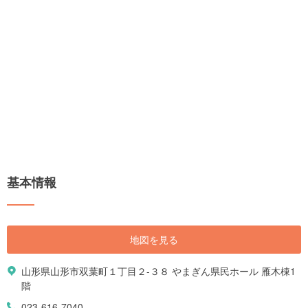
基本情報
地図を見る
山形県山形市双葉町１丁目２-３８ やまぎん県民ホール 雁木棟1
階
023-616-7040