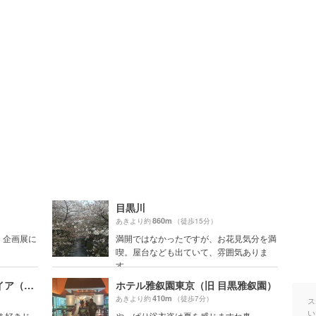
目黒川
860m
あきより約
（徒歩15分）
 企画展に
満開ではなかったですが、お花見気分を満
喫。屋台なども出ていて、雰囲気ありま
す。
薬膳スープカレー・シャナイア（Shania）
ホテル雅叙園東京（旧 目黒雅叙園）
410m
あきより約
（徒歩7分）
ス
い
ま好きじ
やっぱり浴衣姿は夏を感じますね🎐