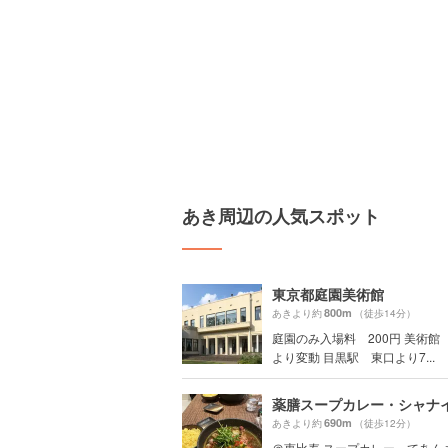
あき周辺の人気スポット
東京都庭園美術館
800m
あきより約
（徒歩14分）
庭園のみ入場料 200円 美術館
より変動 目黒駅 東口より7...
690m
あきより約
（徒歩12分）
＠恵比寿 スープカレーってあん