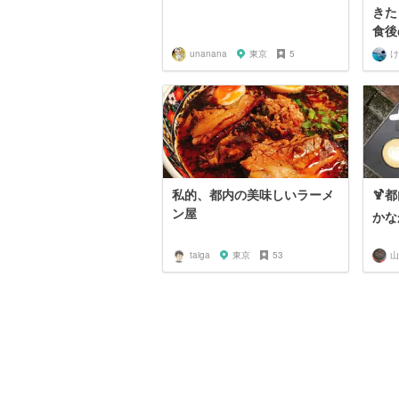
きた
食後
unanana
東京
5
け
私的、都内の美味しいラーメ
🍹
ン屋
かな
taiga
東京
53