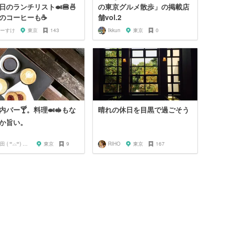
日のランチリスト🍛🍔🍜
の東京グルメ散歩」の掲載店
のコーヒーも☕️
舗vol.2
ーすけ
東京
143
Ikkun
東京
0
都内バー🍸。料理🍛🥪もな
晴れの休日を目黒で過ごそう
か旨い。
山田 ( ꒪⌓꒪) ストレンジ
東京
9
RIHO
東京
167