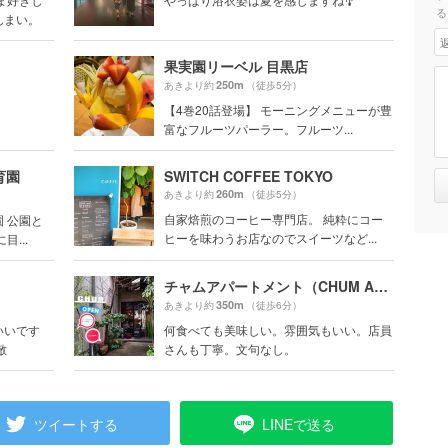
る
んまい。
果実園リーベル 目黒店
250m
あきより約
（徒歩5分）
【4巻20話登場】 モーニングメニューが豊
富なフルーツパーラー。フルーツ...
育園
SWITCH COFFEE TOKYO
260m
あきより約
（徒歩5分）
自家焙煎のコーヒー専門店。 純粋にコー
 公園と
ヒーを味わうお店なのでスイーツなど...
...
チャムアパートメント（CHUM APARTMENT）
350m
あきより約
（徒歩6分）
いいです
何食べても美味しい。雰囲気もいい。店員
敵
さんも丁寧。文句なし。
ツイートする
LINEで送る