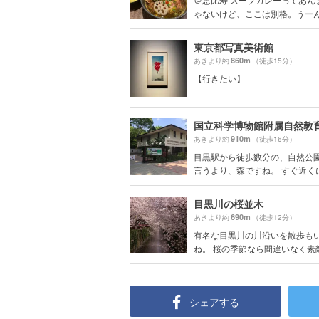
ゃないけど、ここは別格。うー
東京都写真美術館
860m
あきより約
（徒歩15分）
【行きたい】
国立科学博物館附属自然教
910m
あきより約
（徒歩16分）
目黒駅から徒歩数分の、自然公園
言うより、森ですね。 すぐ近くに目
目黒川の桜並木
690m
あきより約
（徒歩12分）
有名な目黒川の川沿いを散歩も
ね。 桜の季節なら間違いなく素
シェアする