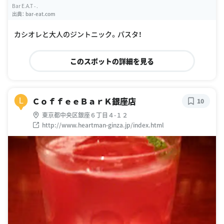
Bar E.A.T - .
出典：
bar-eat.com
カシオレと大人のジントニック。パスタ！
このスポットの詳細を見る
ＣｏｆｆｅｅＢａｒＫ銀座店
L
10
東京都中央区銀座６丁目４-１２
http://www.heartman-ginza.jp/index.html