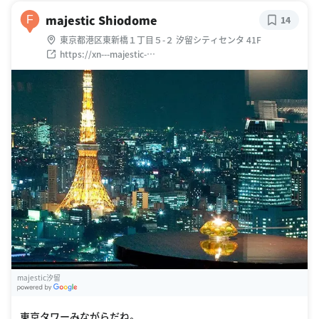
majestic Shiodome
F
14
東京都港区東新橋１丁目５-２ 汐留シティセンタ 41F
https://xn---majestic-
zv4hsg0krlzerfp952e1lybpewawh3b.com/
majestic汐留
G
oogle Places
東京タワーみながらだね。