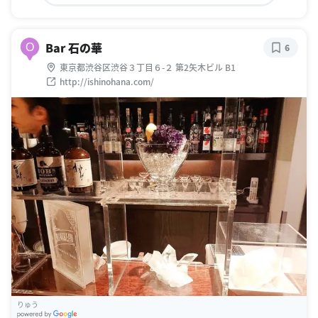
Bar 石の華
O
6
東京都渋谷区渋谷３丁目６-２ 第2矢木ビル B1
http://ishinohana.com/
りゅう
G