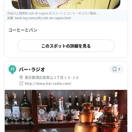
渋谷の人間関係 cafe de copain のスコーンとコーヒーのコスパ最高 ...
出典：
book-toy.com/cafe/cafe-de-copain.html
コーヒーとパン
このスポットの詳細を見る
バー・ラジオ
H
7
東京都港区南青山３丁目１０-３４
http://www.bar-radio.com/