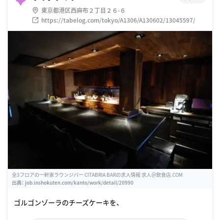
東京都港区西麻布２丁目２６-６
https://tabelog.com/tokyo/A1306/A130602/13045597/
全3フロアの一軒家ラウンジバー CITABRIA BARの求人情報 求人＠飲食店.COM
出典：
job.inshokuten.com/kanto/work/detail/20990
ゴルゴンゾーラのチーズケーキを、