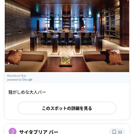
Mandarin Bar
G
oogle Places
騒がしめな大人バー
このスポットの詳細を見る
サイタブリア バー
J
22