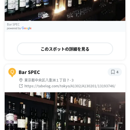
Bar SPEC
G
oogle Places
このスポットの詳細を見る
Bar SPEC
Q
4
東京都中央区八重洲１丁目７-３
https://tabelog.com/tokyo/A1302/A130201/13193746/