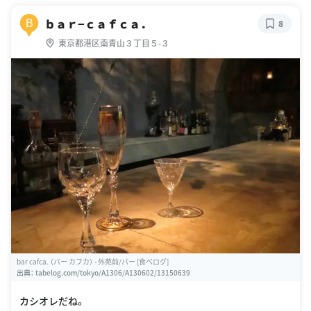
ｂａｒ−ｃａｆｃａ．
B
8
東京都港区南青山３丁目５-３
bar cafca. （バー カフカ） - 外苑前/バー [食べログ]
出典：
tabelog.com/tokyo/A1306/A130602/13150639
カシオレだね。