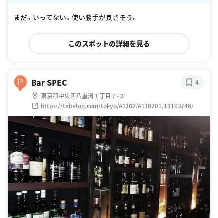
oogle Places
まだ。いってない。使い勝手が良さそう。
このスポットの詳細を見る
Bar SPEC
P
4
東京都中央区八重洲１丁目７-３
https://tabelog.com/tokyo/A1302/A130201/13193746/