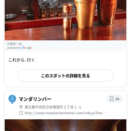
宗像修一郎
G
oogle Places
これから、行く
このスポットの詳細を見る
マンダリンバー
I
36
東京都中央区日本橋室町２丁目１-１
http://www.mandarinoriental.com/tokyo/fine-
dining/mandarin-bar/?
htl=MOTYO_bar&eng=google&src=local