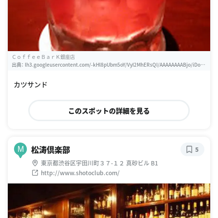
ＣｏｆｆｅｅＢａｒＫ銀座店
出典：
lh3.googleusercontent.com/-kHl8pUbm5oY/VyI2MhERsQI/AAAAAAAABjo/iDom
EG3CUmE0bsVAtjsUtKWTpxJZB2KDACLIB/w460-h310-k
カツサンド
このスポットの詳細を見る
松涛倶楽部
M
5
東京都渋谷区宇田川町３７-１２ 真砂ビル B1
http://www.shotoclub.com/