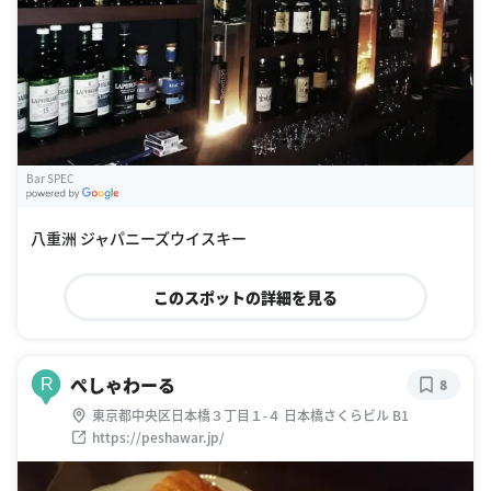
Bar SPEC
G
oogle Places
八重洲 ジャパニーズウイスキー
このスポットの詳細を見る
ぺしゃわーる
R
8
東京都中央区日本橋３丁目１-４ 日本橋さくらビル B1
https://peshawar.jp/