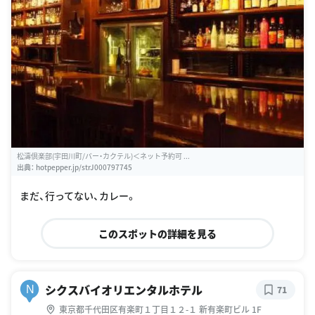
松濤倶楽部(宇田川町/バー・カクテル)＜ネット予約可 ...
出典：
hotpepper.jp/strJ000797745
まだ、行ってない、カレー。
このスポットの詳細を見る
シクスバイオリエンタルホテル
N
71
東京都千代田区有楽町１丁目１２-１ 新有楽町ビル 1F