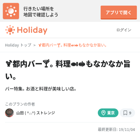
行きたい場所を
アプリで開く
地図で確認しよう
ログイン
Holiday トップ
🍹都内バー🍸。料理🍛🥪もなかなか旨い。
🍹都内バー🍸。料理🍛🥪もなかなか旨
い。
バー特集。お酒と料理が美味しい店。
このプランの作者
山田 ( ꒪⌓꒪) ストレンジ
東京
9
最終更新日: 19/11/04