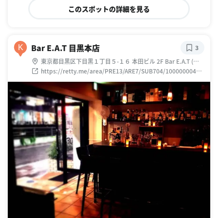
このスポットの詳細を見る
Bar E.A.T 目黒本店
K
3
東京都目黒区下目黒１丁目５-１６ 本田ビル 2F Bar E.A.T (バ
ー・イート
https://retty.me/area/PRE13/ARE7/SUB704/10000000455
4/