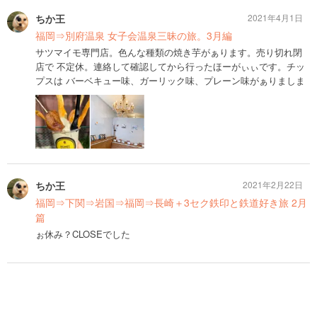
ちか王
2021年4月1日
福岡⇒別府温泉 女子会温泉三昧の旅。3月編
サツマイモ専門店。色んな種類の焼き芋がぁります。売り切れ閉
店で 不定休。連絡して確認してから行ったほーがぃぃです。チッ
プスは バーベキュー味、ガーリック味、プレーン味がぁりましま
ちか王
2021年2月22日
福岡⇒下関⇒岩国⇒福岡⇒長崎＋3セク鉄印と鉄道好き旅 2月
篇
ぉ休み？CLOSEでした