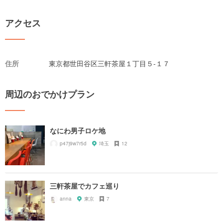
アクセス
住所
東京都世田谷区三軒茶屋１丁目５-１７
周辺のおでかけプラン
なにわ男子ロケ地
p47j9w7r5d
埼玉
12
三軒茶屋でカフェ巡り
anna
東京
7