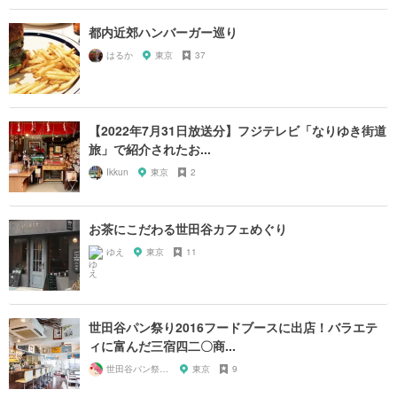
都内近郊ハンバーガー巡り
はるか
東京
37
【2022年7月31日放送分】フジテレビ「なりゆき街道
旅」で紹介されたお...
Ikkun
東京
2
お茶にこだわる世田谷カフェめぐり
ゆえ
東京
11
世田谷パン祭り2016フードブースに出店！バラエテ
ィに富んだ三宿四二〇商...
世田谷パン祭り実行委員会
東京
9