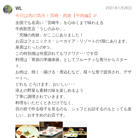
WL
2021年1月26日
今日は肉の気分！宮崎・肉旅【牛肉編】🍖
全国でも名高い「宮崎牛」を心ゆくまで味わえる
牛肉割烹店「うしのみや」。
「究極の肉旅」がここにありました！
お店はフェニックス・シーガイア・リゾートの1階にあります。
座席はたったの6つ。
この特別感は何度訪れてもワクワク･･･です😊
料理は「胃袋の準備体操」としてフルーティな青汁からスター
ト。
お肉は、焼く・揚げる・煮込むなど、様々な形で提供され、デザ
ートへ。
どれも とろけます、おいしい･･･
添えの野菜も素材の味を楽しめるよう
丁寧に調理されていきます。
料理をいただくときだけでなく、
目の前で作る様子を見るのも、シェフとお話するのもとっても楽
しい、おすすめのお店です。