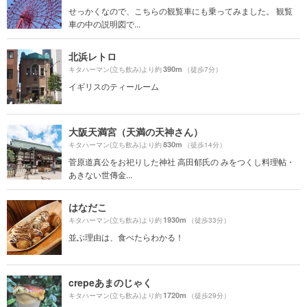
せっかくなので、こちらの観覧車にも乗ってみました。 観覧
車の中の説明図で...
北浜レトロ
390m
キタハーマン(立ち飲み)より約
（徒歩7分）
イギリスのティールーム
大阪天満宮（天満の天神さん）
830m
キタハーマン(立ち飲み)より約
（徒歩14分）
菅原道真公をお祀りした神社 高田郁氏の みをつくし料理帖・
あきない世傳金...
はなだこ
1930m
キタハーマン(立ち飲み)より約
（徒歩33分）
並ぶ理由は、食べたらわかる！
crepeあまのじゃく
1720m
キタハーマン(立ち飲み)より約
（徒歩29分）