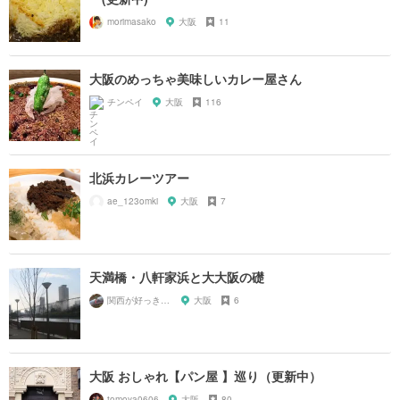
morimasako
大阪
11
大阪のめっちゃ美味しいカレー屋さん
チンペイ
大阪
116
北浜カレーツアー
ae_123omki
大阪
7
天満橋・八軒家浜と大大阪の礎
関西が好っきゃねん
大阪
6
大阪 おしゃれ【パン屋 】巡り（更新中）
tomoya0606
大阪
80