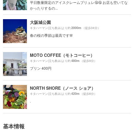
平日数量限定のアイスクレームブリュレ🤤🤤 お店も空いてな
かったりするの...
大阪城公園
2000m
キタハーマン(立ち飲み)より約
（徒歩34分）
春の桜の季節は最高です🌸
MOTO COFFEE（モトコーヒー）
480m
キタハーマン(立ち飲み)より約
（徒歩9分）
プリン 400円
NORTH SHORE（ノース ショア）
420m
キタハーマン(立ち飲み)より約
（徒歩8分）
.
基本情報