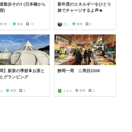
道散歩その1 (日本橋から
新年度のエネルギーをひとり
宿)
旅でチャージするよ💭🔥
柳 恵一
東京
13
ぴぃ
静岡
3
岡】新茶の季節🍵お茶と
静岡一周 ニ周目2208
とグランピング
ぉ
静岡
3
ともも
静岡
5