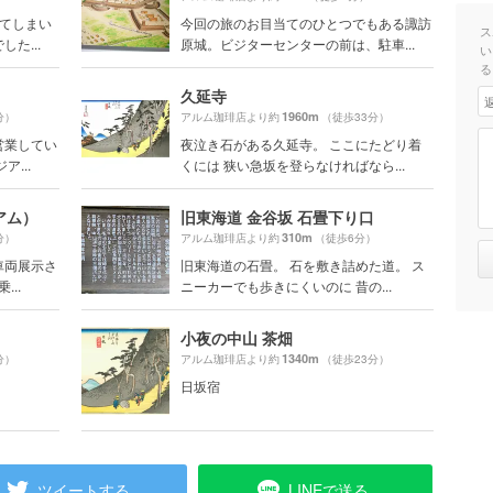
ってしまい
今回の旅のお目当てのひとつでもある諏訪
ス
た...
原城。ビジターセンターの前は、駐車...
い
る
久延寺
1960m
分）
アルム珈琲店より約
（徒歩33分）
営業してい
夜泣き石がある久延寺。 ここにたどり着
...
くには 狭い急坂を登らなければなら...
アム）
旧東海道 金谷坂 石畳下り口
310m
分）
アルム珈琲店より約
（徒歩6分）
車両展示さ
旧東海道の石畳。 石を敷き詰めた道。 ス
..
ニーカーでも歩きにくいのに 昔の...
小夜の中山 茶畑
1340m
分）
アルム珈琲店より約
（徒歩23分）
日坂宿
ツイートする
LINEで送る