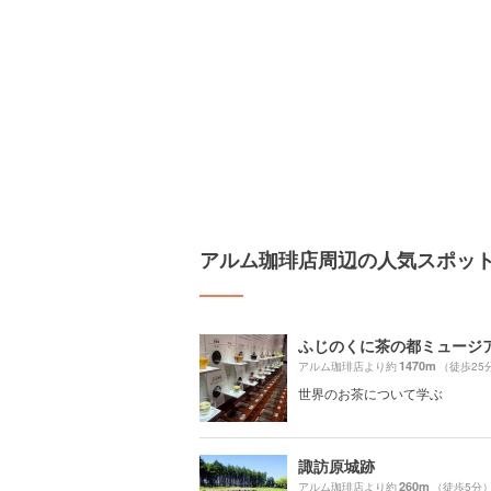
アルム珈琲店周辺の人気スポッ
ふじのくに茶の都ミュージ
1470m
アルム珈琲店より約
（徒歩25
世界のお茶について学ぶ
諏訪原城跡
260m
アルム珈琲店より約
（徒歩5分