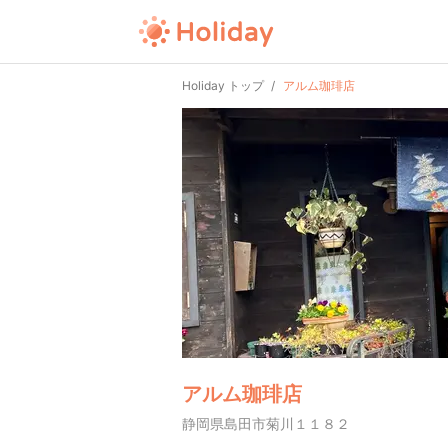
Holiday トップ
アルム珈琲店
アルム珈琲店
静岡県島田市菊川１１８２