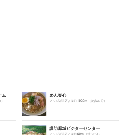
ト
アム
めん奏心
1920m
分）
アルム珈琲店より約
（徒歩33分）
諏訪原城ビジターセンター
60m
）
アルム珈琲店より約
（徒歩2分）