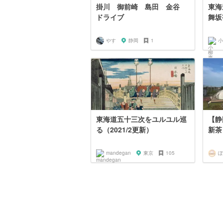
掛川 御前崎 島田 金谷
東海
ドライブ
舞坂
やす
静岡
1
小
東海道五十三次をユルユル巡
【静
る（2021/2更新）
新茶
mandegan
東京
105
ぽ