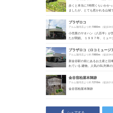
歩くと本当に1時間くらいかか
ましたが、とても惹かれる山城でし
プラザロコ
1980m
アルム珈琲店より約
（徒歩34
小売業のヤオハン（八百半）が
たが閉鎖。 １９９７年、ミュージア
プラザロコ（ロコミュージ
1980m
アルム珈琲店より約
（徒歩34
新金谷駅の前にあるお土産と旧
れている 建物。人気のSL列車の乗.
金谷宿柏屋本陣跡
1210m
アルム珈琲店より約
（徒歩21
金谷宿柏屋本陣跡
シェアする