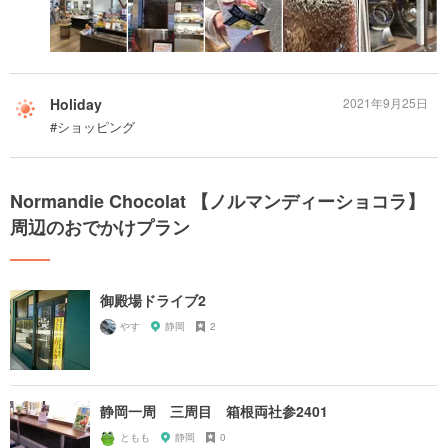
Holiday
2021年9月25日
#ショッピング
Normandie Chocolat 【ノルマンディーショコラ】
周辺のおでかけプラン
御殿場ドライブ2
やす
静岡
2
静岡一周 三周目 箱根両社参2401
ともも
静岡
0