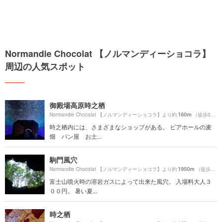
Normandie Chocolat 【ノルマンディーショコラ】
周辺の人気スポット
御殿場高原時之栖
160m
Normandie Chocolat 【ノルマンディーショコラ】より約
（徒歩3分）
時之栖内には、さまざまなショップがある。 ビアホールの麦
畑 パン屋 お土...
駒門風穴
1950m
Normandie Chocolat 【ノルマンディーショコラ】より約
（徒歩33分）
富士山噴火時の溶岩ガスによって出来た風穴。 入場料大人３
００円。 暑い夏...
時之栖