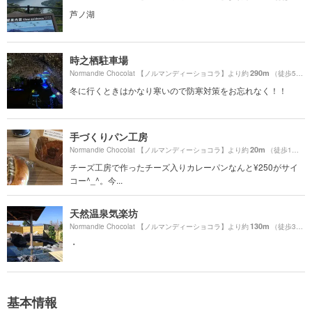
芦ノ湖
時之栖駐車場
290m
Normandie Chocolat 【ノルマンディーショコラ】より約
（徒歩5分）
冬に行くときはかなり寒いので防寒対策をお忘れなく！！
手づくりパン工房
20m
Normandie Chocolat 【ノルマンディーショコラ】より約
（徒歩1分）
チーズ工房で作ったチーズ入りカレーパンなんと¥250がサイ
コー^_^。今...
天然温泉気楽坊
130m
Normandie Chocolat 【ノルマンディーショコラ】より約
（徒歩3分）
・
基本情報