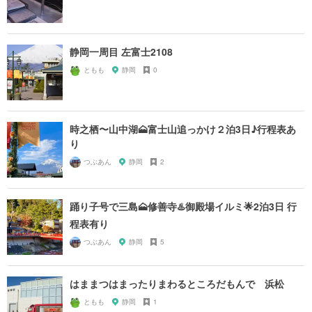
静岡一周目 左富士2108
ともも
静岡
0
時之栖〜山中湖🗻富士山追っかけ２泊3日♪行程表あ
り
つぶあん
静岡
2
踊り子号で三島🗻修善寺♨️御殿場イルミ🌟2泊3日 行
程表有り
つぶあん
静岡
5
はままつはまったりまわるところだもんで 浜松
ともも
静岡
1