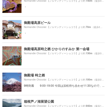
140m
Normandie Chocolat 【ノルマンディーショコラ】より約
（徒歩3分）
・
御殿場高原ビール
70m
Normandie Chocolat 【ノルマンディーショコラ】より約
（徒歩2分）
・
御殿場高原時之栖 ひかりのすみか 第一会場
130m
Normandie Chocolat 【ノルマンディーショコラ】より約
（徒歩3分）
御殿場 時之栖
100m
Normandie Chocolat 【ノルマンディーショコラ】より約
（徒歩2分）
9時到着 9:00-19:00 今回は浜松待ち合わせ11:30なので、...
箱根芦ノ湖展望公園
940m
Normandie Chocolat 【ノルマンディーショコラ】より約
（徒歩16分）