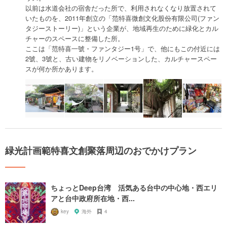
以前は水道会社の宿舎だった所で、利用されなくなり放置されて
いたものを、2011年創立の「范特喜微創文化股份有限公司(ファン
タジーストーリー)」という企業が、地域再生のために緑化とカル
チャーのスペースに整備した所。
ここは「范特喜一號・ファンタジー1号」で、他にもこの付近には
2號、3號と、古い建物をリノベーションした、カルチャースペー
スが何か所かあります。
緑光計画範特喜文創聚落周辺のおでかけプラン
ちょっとDeep台湾 活気ある台中の中心地・西エリ
アと台中政府所在地・西...
key
海外
4