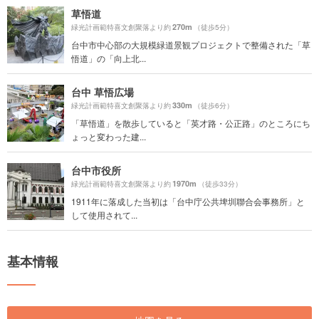
草悟道
270m
緑光計画範特喜文創聚落より約
（徒歩5分）
台中市中心部の大規模緑道景観プロジェクトで整備された「草
悟道」の「向上北...
台中 草悟広場
330m
緑光計画範特喜文創聚落より約
（徒歩6分）
「草悟道」を散歩していると「英才路・公正路」のところにち
ょっと変わった建...
台中市役所
1970m
緑光計画範特喜文創聚落より約
（徒歩33分）
1911年に落成した当初は「台中庁公共埤圳聯合会事務所」と
して使用されて...
基本情報