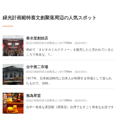
緑光計画範特喜文創聚落周辺の人気スポット
春水堂創始店
1730m
緑光計画範特喜文創聚落より約
（徒歩29分）
初めて「タピオカミルクティー」を販売したと言われていると
ころで有名な、1...
台中第二市場
1760m
緑光計画範特喜文創聚落より約
（徒歩30分）
1917年、日本統治時代に日本人が利用する市場として造られ
たもので、当時...
無為草堂
1360m
緑光計画範特喜文創聚落より約
（徒歩23分）
台中一有名な茶芸館（喫茶店）台湾でもすごく有名なお店です