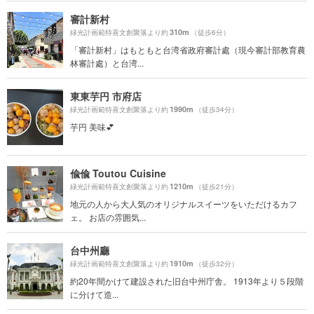
審計新村
310m
緑光計画範特喜文創聚落より約
（徒歩6分）
「審計新村」はもともと台湾省政府審計處（現今審計部教育農
林審計處）と台湾...
東東芋円 市府店
1990m
緑光計画範特喜文創聚落より約
（徒歩34分）
芋円 美味💕
偸偸 Toutou Cuisine
1210m
緑光計画範特喜文創聚落より約
（徒歩21分）
地元の人から大人気のオリジナルスイーツをいただけるカフ
ェ。 お店の雰囲気...
台中州廳
1910m
緑光計画範特喜文創聚落より約
（徒歩32分）
約20年間かけて建設された旧台中州庁舎。 1913年より５段階
に分けて造...