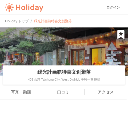
ログイン
Holiday トップ
緑光計画範特喜文創聚落
緑光計画範特喜文創聚落
403 台湾 Taichung City, West District, 中興一巷19號
写真・動画
口コミ
アクセス