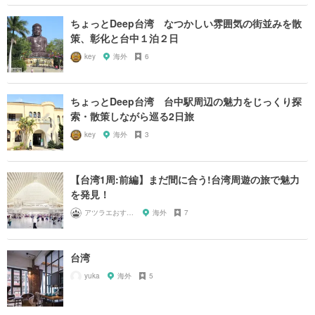
ちょっとDeep台湾 なつかしい雰囲気の街並みを散
策、彰化と台中１泊２日
key
海外
6
ちょっとDeep台湾 台中駅周辺の魅力をじっくり探
索・散策しながら巡る2日旅
key
海外
3
【台湾1周:前編】まだ間に合う!台湾周遊の旅で魅力
を発見！
アツラエおすすめ旅プラン！
海外
7
台湾
yuka
海外
5