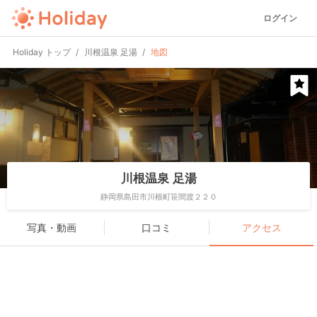
ログイン
Holiday トップ
川根温泉 足湯
地図
川根温泉 足湯
静岡県島田市川根町笹間渡２２０
写真・動画
口コミ
アクセス