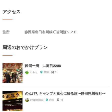
アクセス
住所
静岡県島田市川根町笹間渡２２０
周辺のおでかけプラン
静岡一周 ニ周目2208
ともも
静岡
5
のんびりキャンプと童心に帰る旅〜静岡県川根町〜
ayapanday
静岡
16