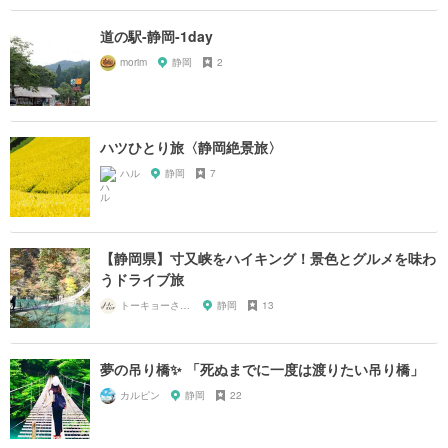
道の駅-静岡-1day
morim
静岡
2
ハツひとり旅〈静岡絶景旅〉
ハル
静岡
7
【静岡県】寸又峡をハイキング！景色とグルメを味わ
うドライブ旅
トーキョーさんぽ
静岡
13
夢の吊り橋✨ 「死ぬまでに一度は渡りたい吊り橋」
カルピン
静岡
22