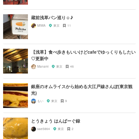
蔵前浅草パン巡り☺︎♪
MIWA
東京
11
【浅草】食べ歩きもいいけどcafeでゆっくりもしたい
♡更新中
Manami
東京
46
銀座のオムライスから始める大江戸線さんぽ(東京観
光)
もい
東京
9
とうきょう はんばーぐ録
sae5864
東京
2