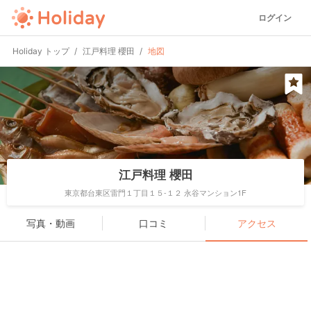
ログイン
Holiday トップ
江戸料理 櫻田
地図
江戸料理 櫻田
東京都台東区雷門１丁目１５-１２ 永谷マンション1F
写真・動画
口コミ
アクセス