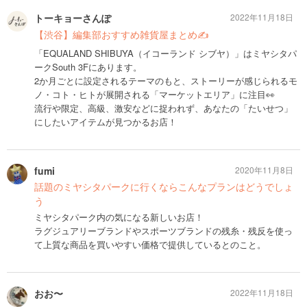
トーキョーさんぽ
2022年11月18日
【渋谷】編集部おすすめ雑貨屋まとめ✍️
「EQUALAND SHIBUYA（イコーランド シブヤ）」はミヤシタパ
ークSouth 3Fにあります。
2か月ごとに設定されるテーマのもと、ストーリーが感じられるモ
ノ・コト・ヒトが展開される「マーケットエリア」に注目👀
流行や限定、高級、激安などに捉われず、あなたの「たいせつ」
にしたいアイテムが見つかるお店！
fumi
2020年11月8日
話題のミヤシタパークに行くならこんなプランはどうでしょ
う
ミヤシタパーク内の気になる新しいお店！
ラグジュアリーブランドやスポーツブランドの残糸・残反を使っ
て上質な商品を買いやすい価格で提供しているとのこと。
おお〜
2022年11月18日