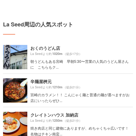
La Seed周辺の人気スポット
おくのうどん店
1020m
La Seedより約
（徒歩17分）
朝うどんもある宮崎 早朝5:30〜営業の人気のうどん屋さん
に こちらもク...
辛麺屋桝元
1210m
La Seedより約
（徒歩21分）
宮崎のカラメン！！ こんにゃく麺と普通の麺が選べますがお
店にいったらぜひ...
クレイトンハウス 加納店
1250m
La Seedより約
（徒歩21分）
焼き肉店と同じ建物にありますが、めちゃくちゃ広いです！
名物はチキン南蛮...