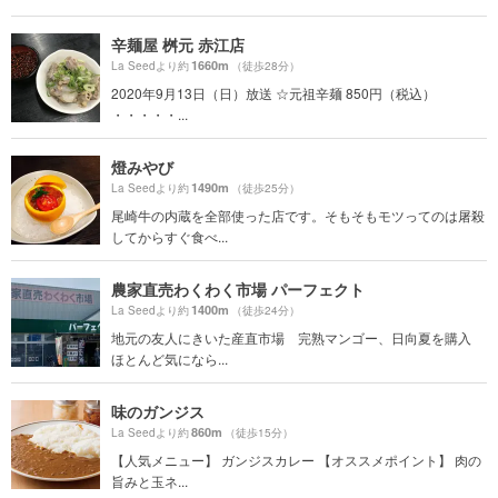
辛麺屋 桝元 赤江店
1660m
La Seedより約
（徒歩28分）
2020年9月13日（日）放送 ☆元祖辛麺 850円（税込）
・・・・・...
燈みやび
1490m
La Seedより約
（徒歩25分）
尾崎牛の内蔵を全部使った店です。そもそもモツってのは屠殺
してからすぐ食べ...
農家直売わくわく市場 パーフェクト
1400m
La Seedより約
（徒歩24分）
地元の友人にきいた産直市場 完熟マンゴー、日向夏を購入
ほとんど気になら...
味のガンジス
860m
La Seedより約
（徒歩15分）
【人気メニュー】 ガンジスカレー 【オススメポイント】 肉の
旨みと玉ネ...