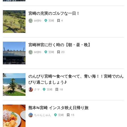
宮崎の充実のゴルフな一日！
seijiro
宮崎
4
宮崎神宮に行く時の【朝・昼・晩】
seijiro
宮崎
20
のんびり宮崎〜食べて食べて、青い海！！宮崎でのん
びり過ごしましょう♪
クマ
宮崎
18
熊本⇆宮崎 インスタ映え日帰り旅
ちゃんじゅん
宮崎
15