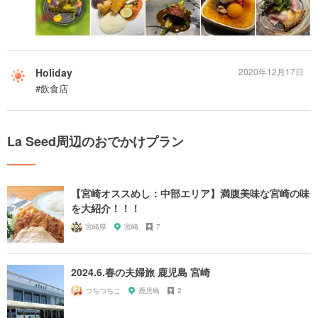
Holiday
2020年12月17日
#飲食店
La Seed周辺のおでかけプラン
【宮崎オススめし：中部エリア】満腹美味な宮崎の味
を大紹介！！！
宮崎県
宮崎
7
2024.6.春の夫婦旅 鹿児島 宮崎
つちつちこ
鹿児島
2