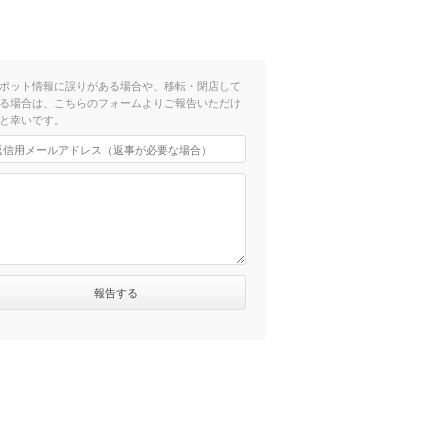
ポット情報に誤りがある場合や、移転・閉店して
る場合は、こちらのフォームよりご報告いただけ
と幸いです。