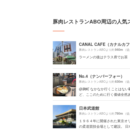
豚肉レストランABO周辺の人気
CANAL CAFE（カナルカ
940m
豚肉レストランABOより約
（徒
ラーメンの後はテラス席でお茶
No.4（ナンバーフォー）
630m
豚肉レストランABOより約
（徒
@麹町 なかなか行くことはない
ど、ここのために行く価値全然あり
日本武道館
780m
豚肉レストランABOより約
（徒
１９６４年に開催された東京オ
の柔道競技会場として建設。 日本テ