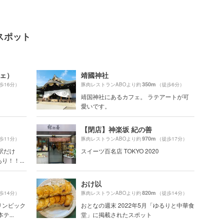
スポット
フェ）
靖國神社
350m
歩16分）
豚肉レストランABOより約
（徒歩6分）
靖国神社にあるカフェ。 ラテアートが可
愛いです。
【閉店】神楽坂 紀の善
970m
歩11分）
豚肉レストランABOより約
（徒歩17分）
駅だけ
スイーツ百名店 TOKYO 2020
！！...
おけ以
820m
歩14分）
豚肉レストランABOより約
（徒歩14分）
リンピック
おとなの週末 2022年5月「ゆるりと中華食
...
堂」に掲載されたスポット