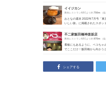
イイジカン
750m
豚肉レストランABOより約
（徒
おとなの週末 2022年7月号「東
いしい旅」に掲載されたスポッ
不二家飯田橋神楽坂店
970m
豚肉レストランABOより約
（徒
看板にもあるように、ペコちゃ
でここだけ！飯田橋から向かうと、
シェアする