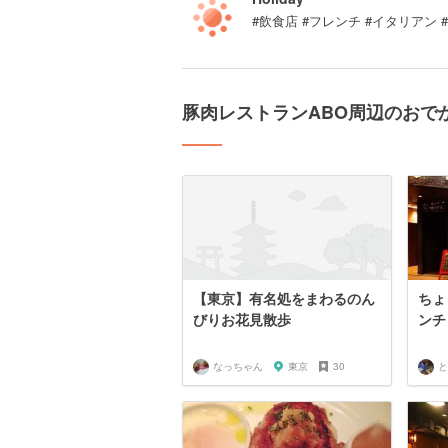
#飲食店 #フレンチ #イタリアン
豚肉レストランABO周辺のおで
【東京】有名処をまわるのん
ちょ
びりお花見散歩
ンチ
なっちゃん
東京
30
と