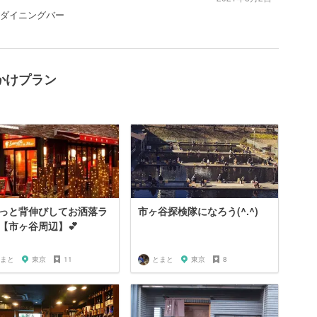
 #ダイニングバー
かけプラン
っと背伸びしてお洒落ラ
市ヶ谷探検隊になろう(^.^)
【市ヶ谷周辺】💕
まと
東京
11
とまと
東京
8