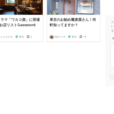
ドラマ「ワカコ酒」に登場
東京のお勧め蕎麦屋さん！何
ス
お店リスト🍶season6
軒知ってますか？
い
る
ョココロネ
東京
2
kiyo1115
東京
19