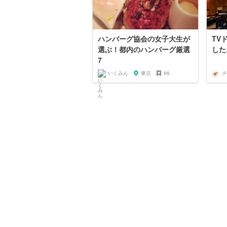
ハンバーグ協会の女子大生が
TV
選ぶ！都内のハンバーグ厳選
した
7
いくみん
東京
66
チ