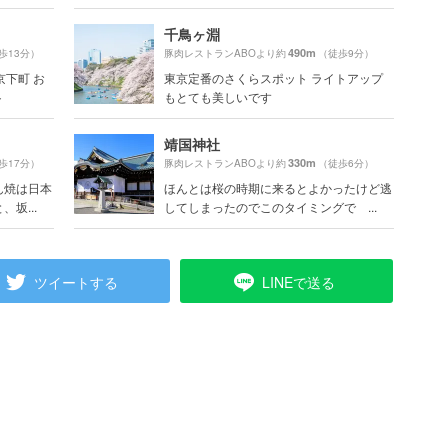
千鳥ヶ淵
490m
歩13分）
豚肉レストランABOより約
（徒歩9分）
京下町 お
東京定番のさくらスポット ライトアップ
ト
もとても美しいです
靖国神社
330m
歩17分）
豚肉レストランABOより約
（徒歩6分）
ん焼は日本
ほんとは桜の時期に来るとよかったけど逃
坂...
してしまったのでこのタイミングで ...
ツイートする
LINEで送る