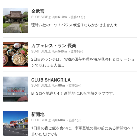
金武宮
610m
SURF SIDEより約
（徒歩11分）
琉球八社の一つ！パワスポ巡りならかかせません★
カフェレストラン 長楽
540m
SURF SIDEより約
（徒歩9分）
2日目のランチは、名物の田芋料理を海が見渡せるロケーショ
ンで味わえる人気...
CLUB SHANGRILA
80m
SURF SIDEより約
（徒歩2分）
BTSロケ地巡り4！ 新開地にある老舗クラブです。
新開地
60m
SURF SIDEより約
（徒歩1分）
1日目の夜ご飯を食べに、米軍基地の目の前にある新開地へ！
歩いただけでも...