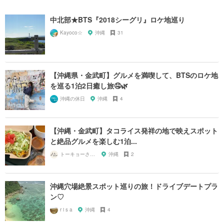
中北部★BTS『2018シーグリ』ロケ地巡り
Kayoco☆
沖縄
31
【沖縄県・金武町】グルメを満喫して、BTSのロケ地
を巡る1泊2日癒し旅🤤🌿
沖縄の休日
沖縄
4
【沖縄・金武町】タコライス発祥の地で映えスポット
と絶品グルメを楽しむ1泊...
トーキョーさんぽ
沖縄
2
沖縄穴場絶景スポット巡りの旅！ドライブデートプラ
ン♡
r i s a
沖縄
4