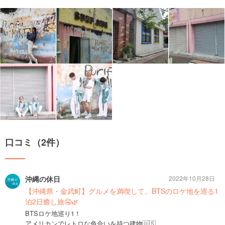
口コミ（2件）
沖縄の休日
2022年10月28日
【沖縄県・金武町】グルメを満喫して、BTSのロケ地を巡る1
泊2日癒し旅🤤🌿
BTSロケ地巡り1！
アメリカンでレトロな色合いを持つ建物🇺🇸