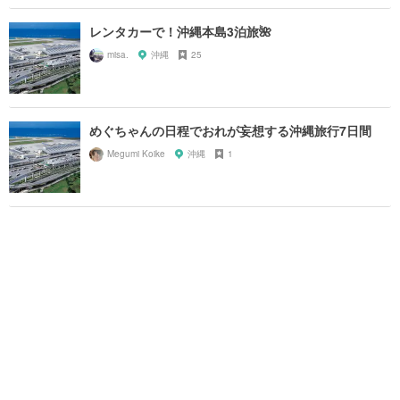
レンタカーで！沖縄本島3泊旅🌺
misa.
沖縄
25
めぐちゃんの日程でおれが妄想する沖縄旅行7日間
Megumi Koike
沖縄
1