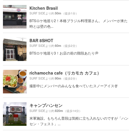
Kitchen Brasil
50m
SURF SIDEより約
（徒歩1分）
BTSロケ地巡り2！本格ブラジル料理屋さん。 メンバーが来た
時とは壁の色...
BAR 8SHOT
60m
SURF SIDEより約
（徒歩2分）
BTSロケ地巡り3！お店の前の階段あたり💭
richamocha cafe（リカモカ カフェ）
90m
SURF SIDEより約
（徒歩2分）
撮影中にメンバーのみんなも食べていたスノーアイス🍨
キャンプハンセン
820m
SURF SIDEより約
（徒歩14分）
米軍施設。もちろん普段は気軽に立ち入れないのですが「ハン
セン・フェスト」...