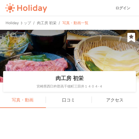
ログイン
Holiday トップ
肉工房 初栄
写真・動画一覧
肉工房 初栄
宮崎県西臼杵郡高千穂町三田井１４０４-４
写真・動画
口コミ
アクセス