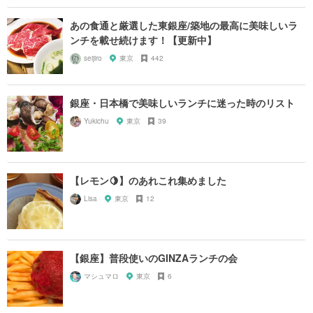
あの食通と厳選した東銀座/築地の最高に美味しいラ
ンチを載せ続けます！【更新中】
seijiro
東京
442
銀座・日本橋で美味しいランチに迷った時のリスト
Yukichu
東京
39
【レモン🍋】のあれこれ集めました
Lisa
東京
12
【銀座】普段使いのGINZAランチの会
マシュマロ
東京
6