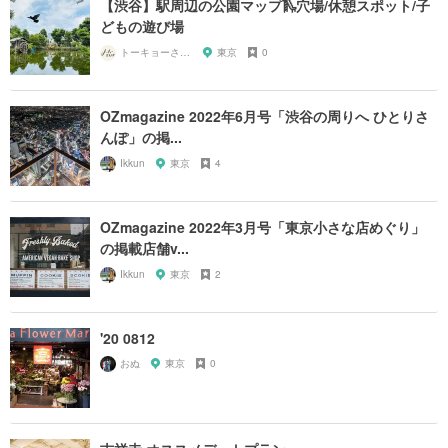
【渋谷】駅周辺の公園マップ🛝穴場/休憩スポット/子
どもの遊び場
トーキョーさんぽ
東京
0
OZmagazine 2022年6月号「渋谷の周りへ ひとりさ
んぽ」の掲...
Ikkun
東京
4
OZmagazine 2022年3月号「東京小さな店めぐり」
の掲載店舗v...
Ikkun
東京
2
'20 0812
おぬ
東京
0