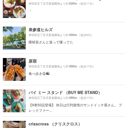
620m
神宮前五丁目児童遊園地より約
（徒歩11分）
・
表参道ヒルズ
500m
神宮前五丁目児童遊園地より約
（徒歩9分）
隈研吾さんと巡って喋ってた
原宿
990m
神宮前五丁目児童遊園地より約
（徒歩17分）
食べ歩き😋🛍
バイ ミー スタンド （BUY ME STAND）
990m
神宮前五丁目児童遊園地より約
（徒歩17分）
【9巻50話登場】 休日は行列覚悟のサンドイッチ屋さん。 ブ
レックファー...
crisscross （クリスクロス）