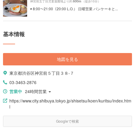
600m
神宮前五丁目児童遊園地より約
（徒歩10分）
◉ 8:00〜21:00（20:00 L.O.） 日曜営業 パンケーキと...
基本情報
地図を見る
東京都渋谷区神宮前５丁目３８-７
03-3463-2876
営業中
24時間営業
https://www.city.shibuya.tokyo.jp/shisetsu/koen/kuritsu/index.htm
l
Googleで検索