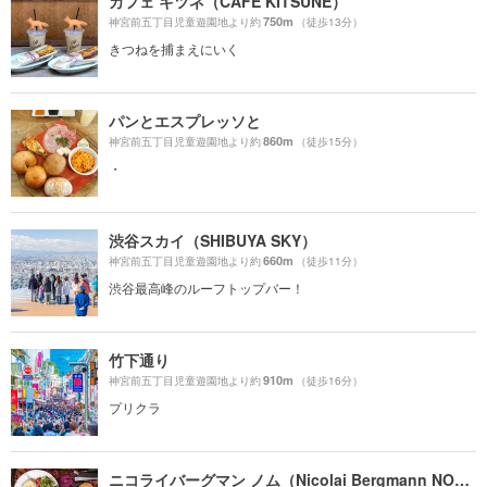
カフェ キツネ（CAFE KITSUNE）
750m
神宮前五丁目児童遊園地より約
（徒歩13分）
きつねを捕まえにいく
パンとエスプレッソと
860m
神宮前五丁目児童遊園地より約
（徒歩15分）
・
渋谷スカイ（SHIBUYA SKY）
660m
神宮前五丁目児童遊園地より約
（徒歩11分）
渋谷最高峰のルーフトップバー！
竹下通り
910m
神宮前五丁目児童遊園地より約
（徒歩16分）
プリクラ
ニコライバーグマン ノム（Nicolai Bergmann NOMU ）