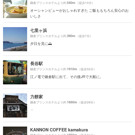
540m
鎌倉プリンスホテルより約
（徒歩10分）
オーシャンビューがおしゃれすぎた ご飯ももちろん安心のお
いしさ
七里ヶ浜
390m
鎌倉プリンスホテルより約
（徒歩7分）
夕日を見に🌅
長谷駅
1910m
鎌倉プリンスホテルより約
（徒歩32分）
江ノ電で鎌倉駅に出て、その後JRで大船に。
力餅家
1660m
鎌倉プリンスホテルより約
（徒歩28分）
・
KANNON COFFEE kamakura
1850m