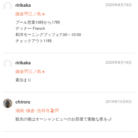
ririkaka
2020年8月19日
鎌倉⛩️江ノ島☀️
プール営業10時から17時
ディナー French
和洋モーニングブッフェ7:00～10:00
チェックアウト11時
ririkaka
2020年8月19日
鎌倉⛩️江ノ島☀️
素泊まり
chiroru
2019年10月6日
湘南･鎌倉･吉祥寺🏖⛩
観光の後はオーシャンビューのお部屋で素敵な夜を🌙