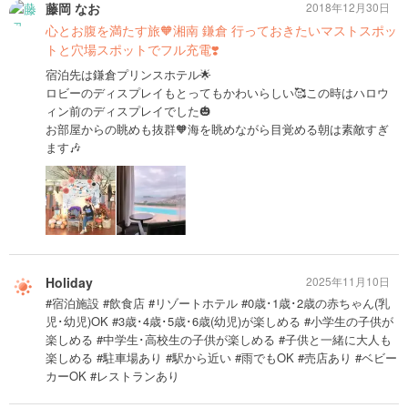
藤岡 なお
2018年12月30日
心とお腹を満たす旅🧡湘南 鎌倉 行っておきたいマストスポッ
トと穴場スポットでフル充電❣️
宿泊先は鎌倉プリンスホテル🌟
ロビーのディスプレイもとってもかわいらしい🥰この時はハロウ
ィン前のディスプレイでした🎃
お部屋からの眺めも抜群🧡海を眺めながら目覚める朝は素敵すぎ
ます🎶
Holiday
2025年11月10日
#宿泊施設 #飲食店 #リゾートホテル #0歳･1歳･2歳の赤ちゃん(乳
児･幼児)OK #3歳･4歳･5歳･6歳(幼児)が楽しめる #小学生の子供が
楽しめる #中学生･高校生の子供が楽しめる #子供と一緒に大人も
楽しめる #駐車場あり #駅から近い #雨でもOK #売店あり #ベビー
カーOK #レストランあり