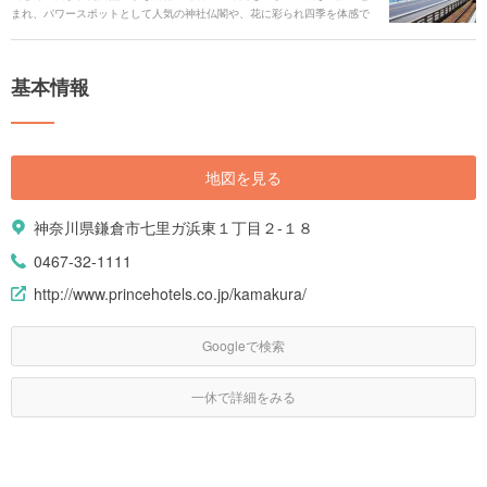
まれ、パワースポットとして人気の神社仏閣や、花に彩られ四季を体感で
きるスポットが点在。新旧混ざり合う独特の雰囲気が人々を魅了します。
首都圏からは約1時間というアクセスの良さや訪れるごとに違う表情を見せ
てくれるのも人気の理由です。 鎌倉観光なら外せない定番エリアから穴場
基本情報
スポット、抑えておきたいグルメスポットまで、鎌倉の魅力を存分にご紹
介します。
地図を見る
神奈川県鎌倉市七里ガ浜東１丁目２-１８
0467-32-1111
http://www.princehotels.co.jp/kamakura/
Googleで検索
一休で詳細をみる