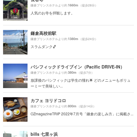
1660m
鎌倉プリンスホテルより約
（徒歩28分）
人気のお寺を拝観します。
鎌倉高校前駅
1380m
鎌倉プリンスホテルより約
（徒歩24分）
スラムダンク🏀
パシフィックドライブイン（Pacific DRIVE-IN）
380m
鎌倉プリンスホテルより約
（徒歩7分）
放課後のパシフィックは学生の憧れ🌟 どのメニューもボリュ
ーミーで美味しい...
カフェ ヨリドコロ
800m
鎌倉プリンスホテルより約
（徒歩14分）
OZmagazineTRIP 2022年7月号「鎌倉の楽しみ方」に掲載さ...
bills 七里ヶ浜