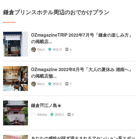
鎌倉プリンスホテル周辺のおでかけプラン
OZmagazineTRIP 2022年7月号「鎌倉の楽しみ方」
の掲載店...
Ikkun
神奈川
4
OZmagazine 2022年8月号「大人の夏休み 湘南へ」
の掲載店舗...
Ikkun
神奈川
7
鎌倉⛩️江ノ島☀️
ririkaka
神奈川
5
あなたの感性が研ぎ澄まされるアセンション系スポッ