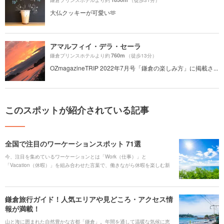
鎌倉プリンスホテルより約
（徒歩31分）
大仏クッキーが可愛い🫶
アマルフィイ・デラ・セーラ
760m
鎌倉プリンスホテルより約
（徒歩13分）
OZmagazineTRIP 2022年7月号「鎌倉の楽しみ方」に掲載さ...
このスポットが紹介されている記事
全国で注目のワーケーションスポット 71選
今、注目を集めているワーケーションとは「Work（仕事）」と
「Vacation（休暇）」を組み合わせた言葉で、働きながら休暇を楽しむ新
しい働き方です。 大きく分けて2つの滞在スタイルがあります。コンドミ
ニアムやコテージで、家族や仲間と過ごすことができるスタイル。そし
て、食事や温泉付きのラグジュアリーな部屋でリゾート気分を満喫しなが
鎌倉旅行ガイド！人気エリアや見どころ・アクセス情
ら巣ごもりできるホテルステイ。 ここでは、日本各地でワーケーションが
報が満載！
できる様々な宿泊施設をご紹介します。あなたが望むワーケーションが叶
う宿泊施設を見つけてください。
山と海に囲まれた自然豊かな古都「鎌倉」。年間を通して温暖な気候に恵