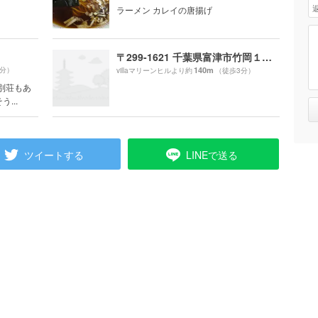
ラーメン カレイの唐揚げ
〒299-1621 千葉県富津市竹岡１７５
9分）
140m
villaマリーンヒルより約
（徒歩3分）
別荘もあ
...
ツイートする
LINEで送る