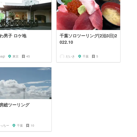
わ男子 ロケ地
千葉ソロツーリング(2泊3日)2
022.10
hagi
東京
45
だいき
千葉
5
房総ツーリング
っちー
千葉
10