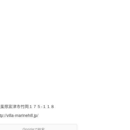
千葉県富津市竹岡１７５-１１８
tp://villa-marinehill.jp/
Googleで検索