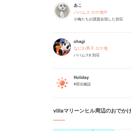
あこ
パパムス ロケ地💛
小梅たちが課題合宿した別荘
ohagi
なにわ男子 ロケ地
パパムス6 別荘
Holiday
#宿泊施設
villaマリーンヒル周辺のおでか