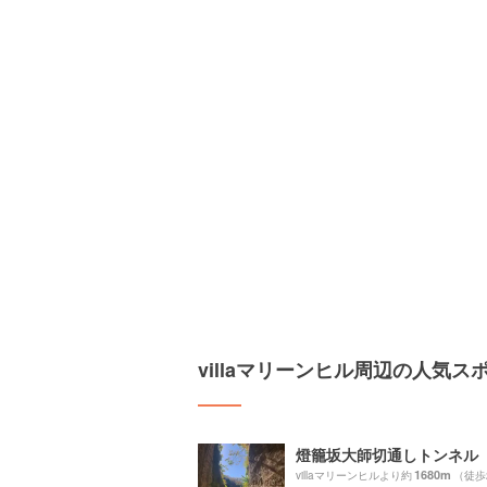
villaマリーンヒル周辺の人気ス
燈籠坂大師切通しトンネル
1680m
villaマリーンヒルより約
（徒歩