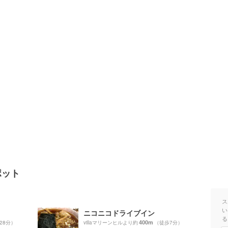
ポット
ス
い
ニコニコドライブイン
る
400m
28分）
villaマリーンヒルより約
（徒歩7分）