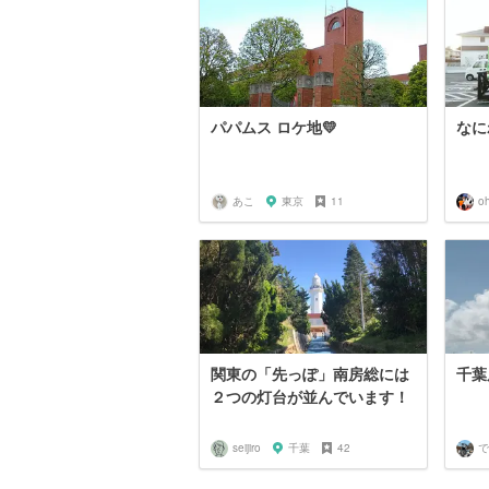
パパムス ロケ地💛
なに
あこ
東京
11
o
関東の「先っぽ」南房総には
千葉
２つの灯台が並んでいます！
seijiro
千葉
42
で