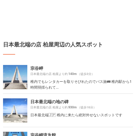
日本最北端の店 柏屋周辺の人気スポット
宗谷岬
140m
日本最北端の店 柏屋より約
（徒歩3分）
稚内でもレンタカーを取りそびれたのでバス旅🚌 稚内駅から1
時間弱揺られて...
日本最北端の地の碑
930m
日本最北端の店 柏屋より約
（徒歩16分）
日本最北端🇯🇵 稚内に来たら絶対外せないスポットです
宗谷岬流氷館