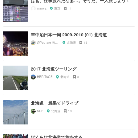
はぁ、仕事疲れたなぁ…。そうだ、一人旅しよう！
manya
東京
11
車中泊日本一周 2009-2010 (01) 北海道
@You are 善知識
北海道
15
2017 北海道ツーリング
HERITAGE
北海道
5
北海道 最果てドライブ
SUE
北海道
13
ぼくらは北海道で旅をする