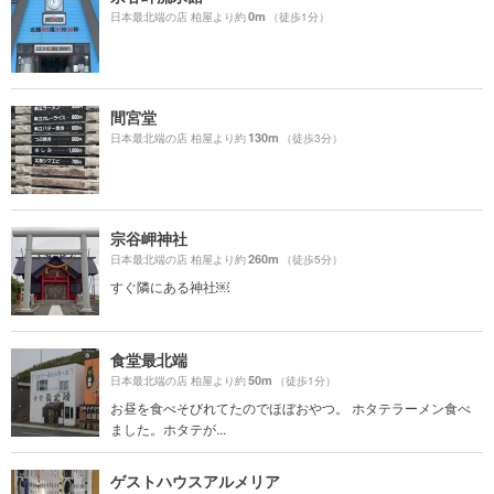
0m
日本最北端の店 柏屋より約
（徒歩1分）
間宮堂
130m
日本最北端の店 柏屋より約
（徒歩3分）
宗谷岬神社
260m
日本最北端の店 柏屋より約
（徒歩5分）
すぐ隣にある神社￼
食堂最北端
50m
日本最北端の店 柏屋より約
（徒歩1分）
お昼を食べそびれてたのでほぼおやつ。 ホタテラーメン食べ
ました。ホタテが...
ゲストハウスアルメリア