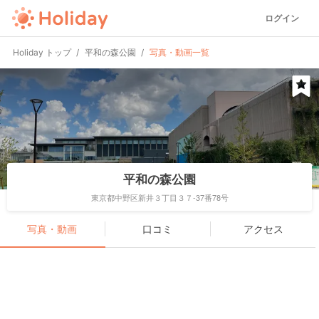
ログイン
Holiday トップ
平和の森公園
写真・動画一覧
平和の森公園
東京都中野区新井３丁目３７-37番78号
写真・動画
口コミ
アクセス