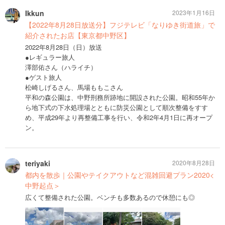
Ikkun
2023年1月16日
【2022年8月28日放送分】フジテレビ「なりゆき街道旅」で
紹介されたお店【東京都中野区】
2022年8月28日（日）放送
●レギュラー旅人
澤部佑さん（ハライチ）
●ゲスト旅人
松崎しげるさん、馬場ももこさん
平和の森公園は、中野刑務所跡地に開設された公園。昭和55年か
ら地下式の下水処理場とともに防災公園として順次整備をすす
め、平成29年より再整備工事を行い、令和2年4月1日に再オープ
ン。
teriyaki
2020年8月28日
都内を散歩｜公園やテイクアウトなど混雑回避プラン2020<
中野起点＞
広くて整備された公園。ベンチも多数あるので休憩にも◎