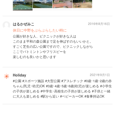
はるかぜみこ
2016年8月16日
休日に中野をぶらぶらしたい時に
公園が好きな人、ピクニックが好きな人は
このまま平和の森公園まで足を伸ばすのもいいかと。
すごく芝生の広い公園ですので、ピクニックしながら
ここでバトミントンやフリスビーを
楽しむのも良いかと思います
Holiday
2021年9月1日
#公園 #スポーツ施設 #大型公園 #アスレチック #0歳･1歳･2歳の赤
ちゃん(乳児･幼児)OK #3歳･4歳･5歳･6歳(幼児)が楽しめる #小学生
の子供が楽しめる #中学生･高校生の子供が楽しめる #子供と一緒
に大人も楽しめる #駅から近い #ベビーカーOK #食事持込OK