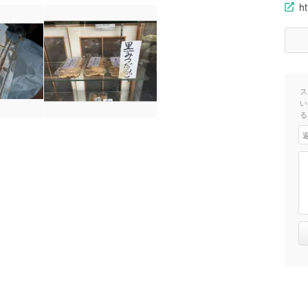
ht
ス
い
る