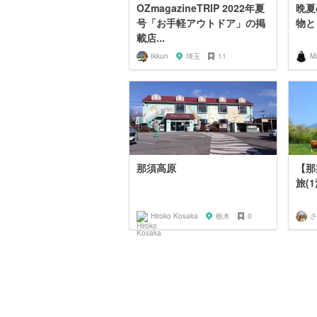
OZmagazineTRIP 2022年夏
晩夏
号「お手軽アウトドア」の掲
物と
載店...
Ikkun
埼玉
11
M
那須高原
【那
旅(
Hiroko Kosaka
栃木
0
さ