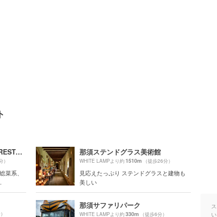
ト
レストラン ペニーレイン（RESTAURANT PENNY LANE）那須店
那須ステンドグラス美術館
1510m
分）
WHITE LAMPより約
（徒歩26分）
ら総菜系、
見応えたっぷり ステンドグラスと建物も
.
美しい
那須サファリパーク
ス
分）
330m
い
WHITE LAMPより約
（徒歩6分）