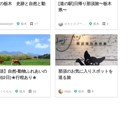
の栃木 史跡と自然と動
[道の駅]日帰り那須旅〜栃木
県〜
aaaaayan
栃木
17
ロキとスプーン🥄
栃木
2
須】自然•動物ふれあいの
那須のお気に入りスポットを
1泊2日)★行程あり★
巡る旅
くらもち
栃木
22
maja
栃木
8