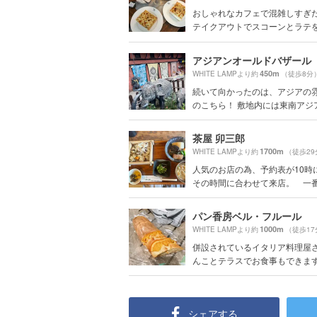
おしゃれなカフェで混雑しすぎ
テイクアウトでスコーンとラテを購
アジアンオールドバザール
450m
WHITE LAMPより約
（徒歩8分
続いて向かったのは、アジアの
のこちら！ 敷地内には東南アジア各
茶屋 卯三郎
1700m
WHITE LAMPより約
（徒歩29
人気のお店の為、予約表が10時
その時間に合わせて来店。 一番乗
パン香房ベル・フルール
1000m
WHITE LAMPより約
（徒歩17
併設されているイタリア料理屋
んことテラスでお食事もできますが
シェアする