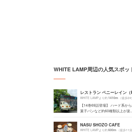
WHITE LAMP周辺の人気スポッ
1410m
WHITE LAMPより約
（徒歩24
【14巻69話登場】 ハード系か
菓子パンなど約60種類以上が楽..
NASU SHOZO CAFE
600m
WHITE LAMPより約
（徒歩11