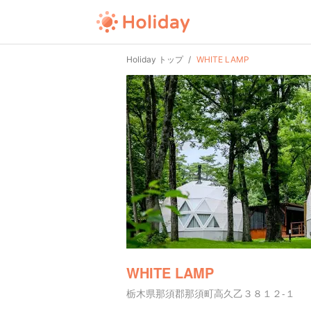
Holiday トップ
WHITE LAMP
WHITE LAMP
栃木県那須郡那須町高久乙３８１２-１