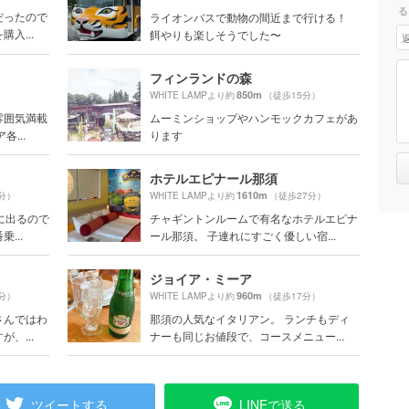
る
だったので
ライオンバスで動物の間近まで行ける！
入...
餌やりも楽しそうでした〜
フィンランドの森
850m
）
WHITE LAMPより約
（徒歩15分）
雰囲気満載
ムーミンショップやハンモックカフェがあ
...
ります
ホテルエピナール那須
1610m
分）
WHITE LAMPより約
（徒歩27分）
に出るので
チャギントンルームで有名なホテルエピナ
...
ール那須。 子連れにすごく優しい宿...
ジョイア・ミーア
960m
分）
WHITE LAMPより約
（徒歩17分）
さんではわ
那須の人気なイタリアン。 ランチもディ
、...
ナーも同じお値段で、コースメニュー...
ツイートする
LINEで送る