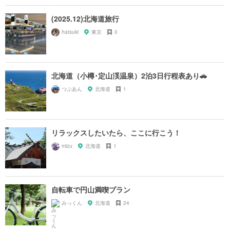
(2025.12)北海道旅行
hatsuki
東京
0
北海道（小樽･定山渓温泉）2泊3日行程表あり🚗
つぶあん
北海道
1
リラックスしたいたら、ここに行こう！
mizu
北海道
1
自転車で円山満喫プラン
みっくん
北海道
24