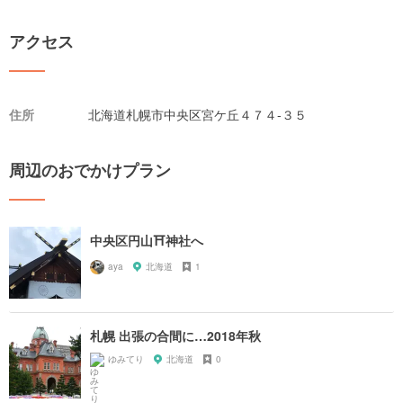
アクセス
住所
北海道札幌市中央区宮ケ丘４７４-３５
周辺のおでかけプラン
中央区円山⛩神社へ
aya
北海道
1
札幌 出張の合間に…2018年秋
ゆみてり
北海道
0