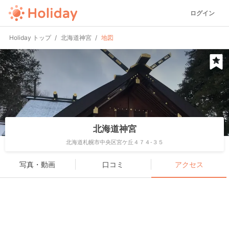
ログイン
Holiday トップ
北海道神宮
地図
北海道神宮
北海道札幌市中央区宮ケ丘４７４-３５
写真・動画
口コミ
アクセス