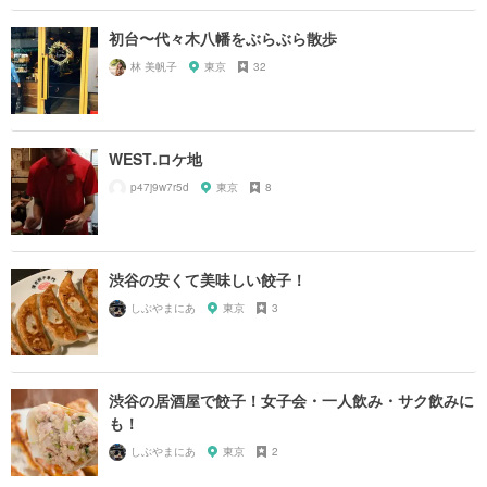
初台〜代々木八幡をぶらぶら散歩
林 美帆子
東京
32
WESTꓸロケ地
p47j9w7r5d
東京
8
渋谷の安くて美味しい餃子！
しぶやまにあ
東京
3
渋谷の居酒屋で餃子！女子会・一人飲み・サク飲みに
も！
しぶやまにあ
東京
2