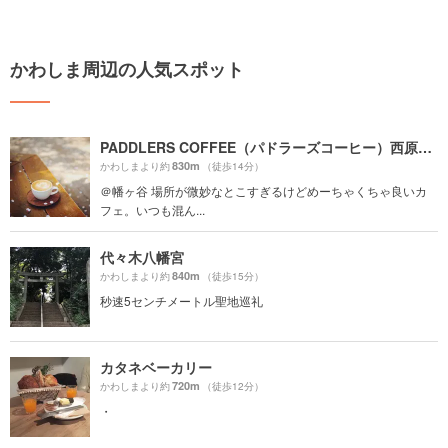
かわしま周辺の人気スポット
PADDLERS COFFEE（パドラーズコーヒー）西原本店
830m
かわしまより約
（徒歩14分）
＠幡ヶ谷 場所が微妙なとこすぎるけどめーちゃくちゃ良いカ
フェ。いつも混ん...
代々木八幡宮
840m
かわしまより約
（徒歩15分）
秒速5センチメートル聖地巡礼
カタネベーカリー
720m
かわしまより約
（徒歩12分）
・