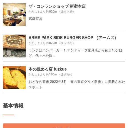
ザ・コンランショップ 新宿本店
820m
かわしまより約
（徒歩14分）
高級家具
ARMS PARK SIDE BURGER SHOP （アームズ）
870m
かわしまより約
（徒歩15分）
ランチはハンバーガー！ アンティーク家具店から徒歩15分ほ
ど、代々木公園...
本の読める店 fuzkue
160m
かわしまより約
（徒歩3分）
おとなの週末 2022年3月「春の東京グルメ散歩」に掲載された
スポット
基本情報