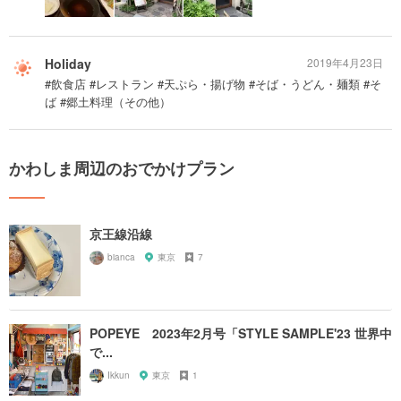
Holiday
2019年4月23日
#飲食店 #レストラン #天ぷら・揚げ物 #そば・うどん・麺類 #そ
ば #郷土料理（その他）
かわしま周辺のおでかけプラン
京王線沿線
bianca
東京
7
POPEYE 2023年2月号「STYLE SAMPLE'23 世界中
で...
Ikkun
東京
1