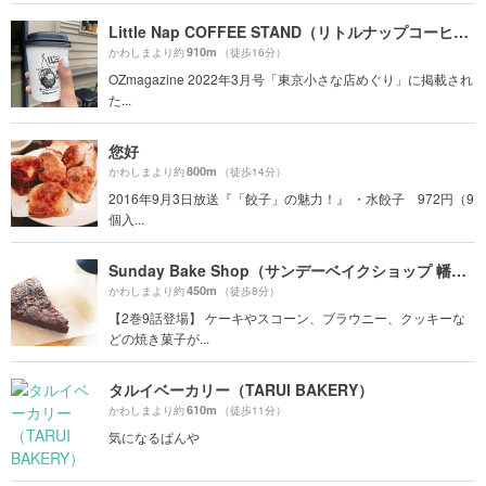
Little Nap COFFEE STAND（リトルナップコーヒースタンド）
910m
かわしまより約
（徒歩16分）
OZmagazine 2022年3月号「東京小さな店めぐり」に掲載され
た...
您好
800m
かわしまより約
（徒歩14分）
2016年9月3日放送『「餃子」の魅力！』 ・水餃子 972円（9
個入...
Sunday Bake Shop（サンデーベイクショップ 幡ヶ谷店）
450m
かわしまより約
（徒歩8分）
【2巻9話登場】 ケーキやスコーン、ブラウニー、クッキーな
どの焼き菓子が...
タルイベーカリー（TARUI BAKERY）
610m
かわしまより約
（徒歩11分）
気になるぱんや