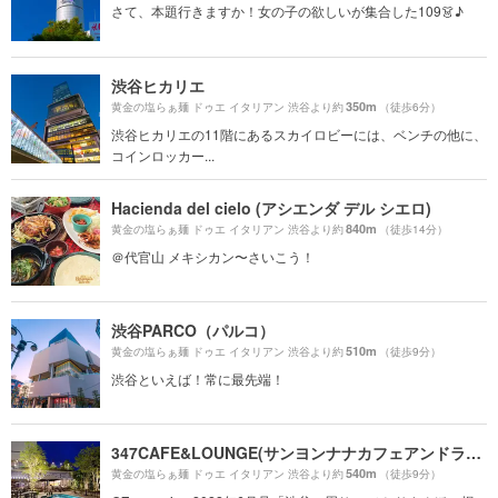
さて、本題行きますか！女の子の欲しいが集合した109👗♪
渋谷ヒカリエ
350m
黄金の塩らぁ麺 ドゥエ イタリアン 渋谷より約
（徒歩6分）
渋谷ヒカリエの11階にあるスカイロビーには、ベンチの他に、
コインロッカー...
Hacienda del cielo (アシエンダ デル シエロ)
840m
黄金の塩らぁ麺 ドゥエ イタリアン 渋谷より約
（徒歩14分）
＠代官山 メキシカン〜さいこう！
渋谷PARCO（パルコ）
510m
黄金の塩らぁ麺 ドゥエ イタリアン 渋谷より約
（徒歩9分）
渋谷といえば！常に最先端！
347CAFE&LOUNGE(サンヨンナナカフェアンドラウンジ)
540m
黄金の塩らぁ麺 ドゥエ イタリアン 渋谷より約
（徒歩9分）