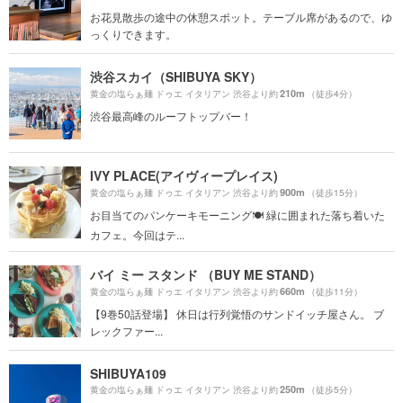
お花見散歩の途中の休憩スポット。テーブル席があるので、ゆ
っくりできます。
渋谷スカイ（SHIBUYA SKY）
210m
黄金の塩らぁ麺 ドゥエ イタリアン 渋谷より約
（徒歩4分）
渋谷最高峰のルーフトップバー！
IVY PLACE(アイヴィープレイス)
900m
黄金の塩らぁ麺 ドゥエ イタリアン 渋谷より約
（徒歩15分）
お目当てのパンケーキモーニング🍽 緑に囲まれた落ち着いた
カフェ。今回はテ...
バイ ミー スタンド （BUY ME STAND）
660m
黄金の塩らぁ麺 ドゥエ イタリアン 渋谷より約
（徒歩11分）
【9巻50話登場】 休日は行列覚悟のサンドイッチ屋さん。 ブ
レックファー...
SHIBUYA109
250m
黄金の塩らぁ麺 ドゥエ イタリアン 渋谷より約
（徒歩5分）