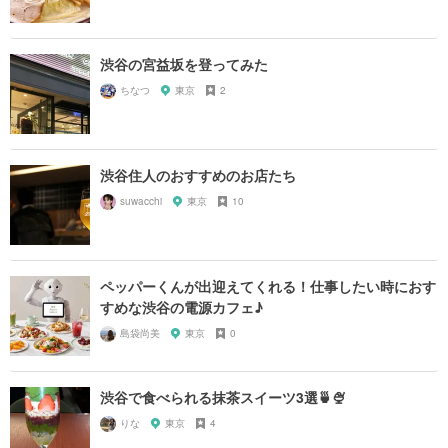
渋谷の宮益坂を登ってみた
ちなつ
東京
2
渋谷住人のおすすめのお店たち
suwacchi
東京
10
ペッパーくんが出迎えてくれる！仕事したい時におす
すめな渋谷の電源カフェ♪
島袋尚美
東京
0
渋谷で食べられる抹茶スイーツ3選🍵🍨
りな
東京
4