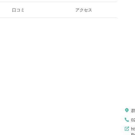
口コミ
アクセス
群
0
ht
B