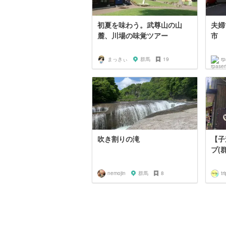
初夏を味わう。武尊山の山
夫婦
麓、川場の味覚ツアー
市
まっきぃ
群馬
19
rp
吹き割りの滝
【子
プ(
nemojin
群馬
8
tr