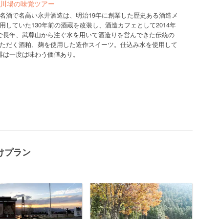
川場の味覚ツアー
名酒で名高い永井酒造は、明治19年に創業した歴史ある酒造メ
していた130年前の酒蔵を改装し、酒造カフェとして2014年
で長年、武尊山から注ぐ水を用いて酒造りを営んできた伝統の
ただく酒粕、麹を使用した造作スイーツ。仕込み水を使用して
琲は一度は味わう価値あり。
けプラン