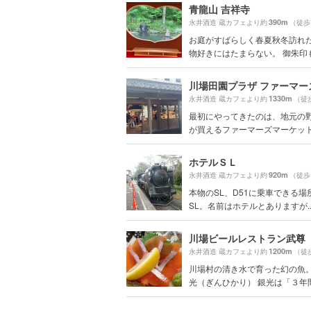
青龍山 吉祥寺
390m
永井酒造 蔵カフェより約
（徒歩
お庭がすばらしく春夏秋冬訪れた
物好きにはたまらない。 御朱印もカ
1330m
永井酒造 蔵カフェより約
（徒
最初にやってきたのは、地元の
が買えるファーマーズマーケット。 
ホテルＳＬ
920m
永井酒造 蔵カフェより約
（徒歩
本物のSL、D51に乗車できる場
SL。名前はホテルとありますが..
川場ビールレストラン武尊
1200m
永井酒造 蔵カフェより約
（徒
川場村の清き水で育った幻の魚
光（ぎんひかり） 銀光は「３年間卵