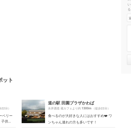
い
る
ポット
道の駅 田園プラザかわば
1300m
歩22分）
永井酒造 蔵カフェより約
（徒歩22分）
ーベリー
食べるのが大好きな人にはおすすめ❤️ ワ
供...
ンちゃん連れの方も多いです！