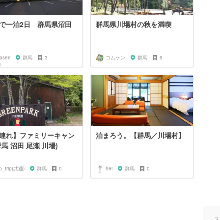
で一泊2日 群馬県沼田
群馬県川場村の秋を満喫
aseri
群馬
3
コムケン
群馬
9
連れ】ファミリーキャン
泊まろう。【群馬／川場村】
群馬 沼田 尾瀬 川場)
ip_trip(共通)
群馬
0
hei
群馬
0
ス