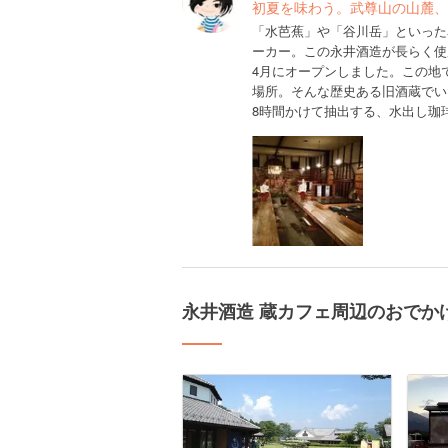
初夏を味わう。武尊山の山麓、
「水芭蕉」や「谷川岳」といった
ーカー。この永井酒造が長らく使用
4月にオープンしました。この地
場所。そんな歴史ある旧酒蔵でい
8時間かけて抽出する、水出し珈
永井酒造 蔵カフェ周辺のおでか