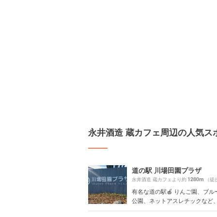
永井酒造 蔵カフェ周辺の人気ス
道の駅 川場田園プラザ
1280m
永井酒造 蔵カフェより約
（徒
有名な道の駅🍎 りんご園、ブル
公園、ネットアスレチックなど、子