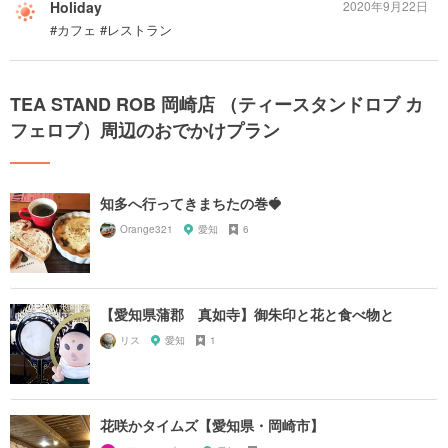
Holiday
2020年9月22日
#カフェ #レストラン
TEA STAND ROB 岡崎店 （ティースタンドロブ カ
フェロブ）周辺のおでかけプラン
知多へ行ってきまちたの巻🍓
Orange321
愛知
6
【愛知県蒲郡 真如寺】御朱印と花と食べ物と
リス
愛知
1
花咲かタイムズ【愛知県・岡崎市】