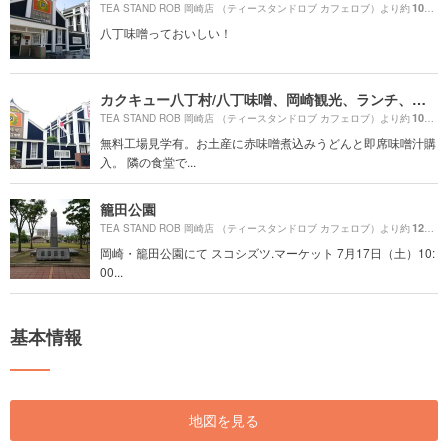
1020m
TEA STAND ROB 岡崎店 （ティースタンドロブ カフェロブ）より約
八丁味噌っておいしい！
カクキュー八丁村/八丁味噌、岡崎観光、ランチ、カレー、うどん、カフェ
1000m
TEA STAND ROB 岡崎店 （ティースタンドロブ カフェロブ）より約
無料工場見学有。お土産に赤味噌煮込みうどんと即席味噌汁購
入。 隣の食堂で...
籠田公園
1280m
TEA STAND ROB 岡崎店 （ティースタンドロブ カフェロブ）より約
岡崎・籠田公園にて スコシズツ.マーケット 7月17日（土）10:
00...
基本情報
地図を見る