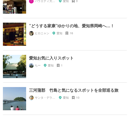
バラエティ大好き芸人
愛知
0
”どうする家康”ゆかりの地、愛知県岡崎へ…！
ヒロニャン
愛知
16
愛知お気に入りスポット
ちー
愛知
1
三河蒲郡 竹島と気になるスポットを全部巡る旅
サンタ・デラックス
愛知
10