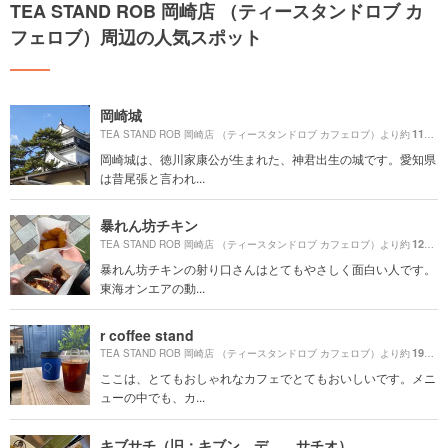
TEA STAND ROB 岡崎店 （ティースタンドロブ カ
フェロブ）周辺の人気スポット
岡崎城
1170m
TEA STAND ROB 岡崎店 （ティースタンドロブ カフェロブ）より約
岡崎城は、徳川家康公が生まれた、神君出生の城です。愛知県
は昔尾張と言われ...
暴れん坊チキン
1210m
TEA STAND ROB 岡崎店 （ティースタンドロブ カフェロブ）より約
暴れん坊チキンの射り口さんはとてもやさしく面白い人です。
東海オンエアの動...
r coffee stand
1970m
TEA STAND ROB 岡崎店 （ティースタンドロブ カフェロブ）より約
ここは、とてもおしゃれなカフェでとてもおいしいです。メニ
ューの中でも、カ...
キブサチ（旧：キブン、デ、、サチオ）