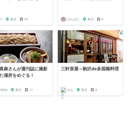
37
東京
23
ぴんゆに
東京
6
真麻さんが週刊誌に撮影
三軒茶屋～駒沢de多国籍料理
た場所をめぐる！
liday
東京
11
ゆえ
東京
9