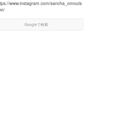
ttps://www.instagram.com/sancha_omouts
bo/
Googleで検索