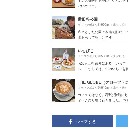
インスタ映え必至の、いちごメ
いいカフェ。
世田谷公園
990m
オモウツボより約
（徒歩17分）
広々とした公園で家族で賑わって
水もあって涼しげです
いちびこ
530m
オモウツボより約
（徒歩9分）
お次も三軒茶屋にある「いちご
へ。こちらでは、生のいちごを使っ
THE GLOBE（グローブ・
840m
オモウツボより約
（徒歩14分）
カフェではなく、2階と別館に
ィーク売り場に行きました。 本格的
シェアする