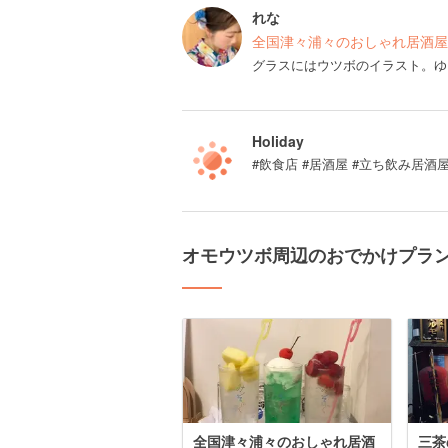
れな
全国津々浦々のおしゃれ居酒屋
グラスにはウツボのイラスト。ゆ
Holiday
#飲食店 #居酒屋 #立ち飲み居酒
オモウツボ周辺のおでかけプラ
全国津々浦々のおしゃれ居酒
三茶