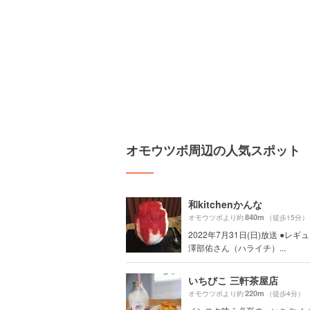
オモウツボ周辺の人気スポット
和kitchenかんな
840m
オモウツボより約
（徒歩15分）
2022年7月31日(日)放送 ●レ
澤部佑さん（ハライチ）...
いちびこ 三軒茶屋店
220m
オモウツボより約
（徒歩4分）