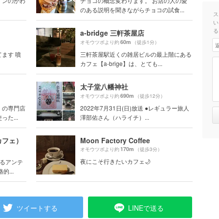
インのかわ
チョコの概念変わります。 お店の人の愛
のある説明を聞きながらチョコの試食...
ス
い
る
a-bridge 三軒茶屋店
60m
オモウツボより約
（徒歩1分）
ます 噴
三軒茶屋駅近くの雑居ビルの最上階にある
カフェ【a-brige】は、とても...
太子堂八幡神社
690m
オモウツボより約
（徒歩12分）
」の専門店
2022年7月31日(日)放送 ●レギュラー旅人
た...
澤部佑さん（ハライチ）...
カフェ）
Moon Factory Coffee
170m
オモウツボより約
（徒歩3分）
夜にこそ行きたいカフェ🌙
あるアンテ
...
ツイートする
LINEで送る