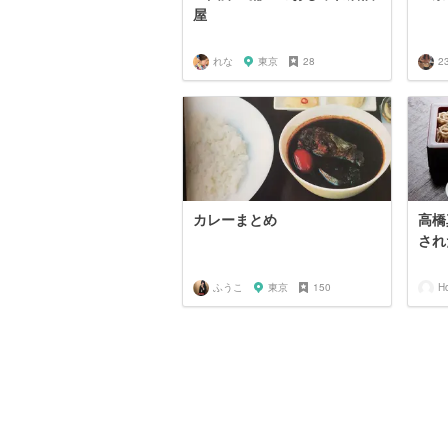
屋
れな
東京
28
2
カレーまとめ
高橋
され
ふうこ
東京
150
Ho