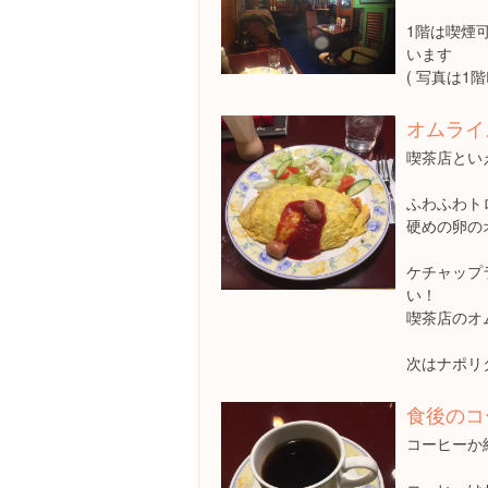
1階は喫煙
います
( 写真は1階👌
オムライ
喫茶店とい
ふわふわト
硬めの卵の
ケチャップ
い！
喫茶店のオムラ
次はナポリ
食後のコ
コーヒーか