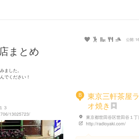
url
guide
hot
type
star
camera
home
settings
profile
print
rank
mail
lock
calendar
access
公開: 16
pet
drive
walking
cycling
nature
stroll
art
camp
history
castle
temple
cafe
gourmet
onsen
outdoor
world
public bath
shopping
店まとめ
heritage
kyoto
hyogo
みました。
んでください！
東京三軒茶屋
B
オ焼き
１３
31706/13025723/
http://radioyaki.com/