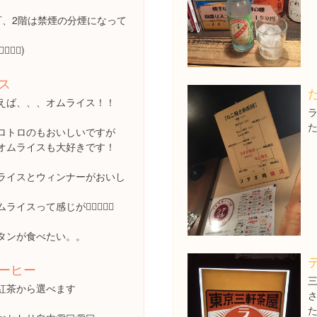
可、2階は禁煙の分煙になって
👌🏻)
ス
えば、、、オムライス！！
ロトロのもおいしいですが
オムライスも大好きです！
ライスとウィンナーがおいし
イスって感じが👌🏻👌🏻💓
タンが食べたい。。
ーヒー
紅茶から選べます
さ