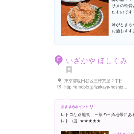
サメの軟骨
たものです
箸がとまら
お酒もすすみ
いざかや ほしぐみ
E
東京都世田谷区三軒茶屋２丁目１３-１０
http://ameblo.jp/izakaya-hoshigumi/
レトロな路地裏、三茶の三角地帯にあ
レトロ度: ★★★★★