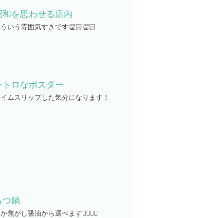
昭和を思わせる店内
ういう雰囲気すきです👏🏻👏🏻
レトロなポスター
タイムスリップした気分になります！
もつ鍋
か焦がし醤油から選べます👌🏻👌🏻