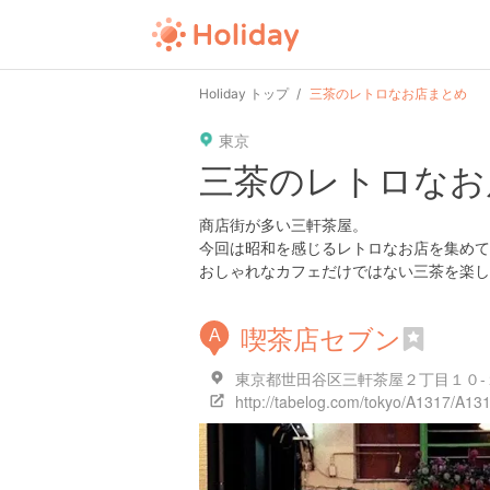
user
pin
tel
time
Holiday トップ
三茶のレトロなお店まとめ
東京
date
child
solitary
三茶のレトロなお
tokyo
kanagawa
osaka
商店街が多い三軒茶屋。
今回は昭和を感じるレトロなお店を集めて
おしゃれなカフェだけではない三茶を楽し
喫茶店セブン
A
東京都世田谷区三軒茶屋２丁目１０-
http://tabelog.com/tokyo/A1317/A1