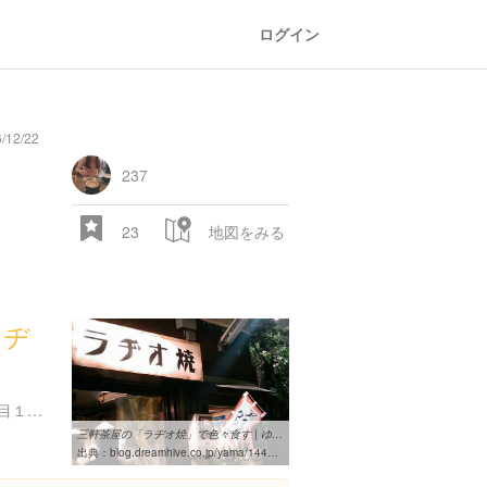
ログイン
/12/22
general
railroad
train
comic
mountain
sports
fishing
bbq
fashion
tradition
music
baby
camera
amusement
aquarium
sea
ball
baer
store
park
237
23
地図をみる
ラヂ
28.522 px
東京都世田谷区世田谷１丁目１６-１４ ジュエリー世田谷
三軒茶屋の「ラヂオ焼」で色々食す | ゆめとちぼーとげんじつと
出典：
blog.dreamhive.co.jp/yama/1445.html