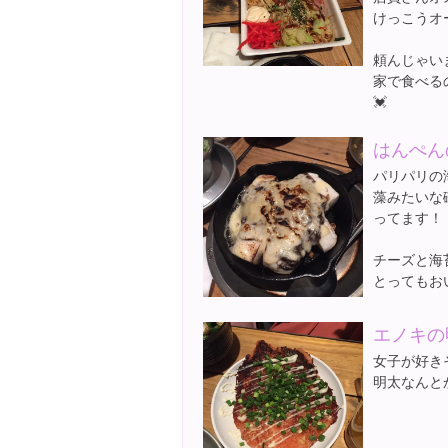
けっこうオ
頼んじゃい
家で食べる
💓
はんぺん
パリパリの
藻みたいな
ってます！
チーズと海
とってもお
エノキの
女子が好きそう
明太なんと