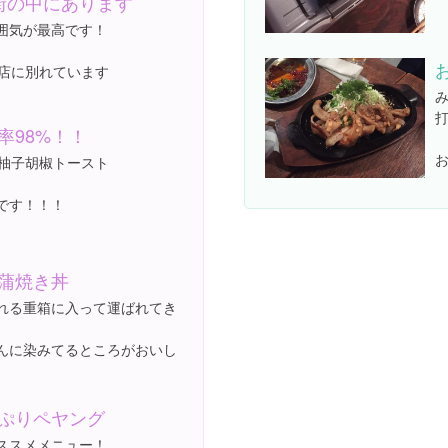
街の中にあります
囲気が最高です！
号店に別れています
率98%！！
 柚子胡椒トースト
です！！！
蒲焼き丼
れる重箱に入って運ばれてき
んに染みてるところがおいし
ぷりペヤング
ススメメニュー！