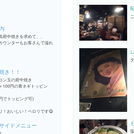
こ
内
島府中焼きを求めて、、
カウンターもお客さんで溢れ
焼き！！
コン玉の府中焼き
＋100円の青ネギトッピン
0円でトッピング可)
リ！おいしい！ペロリです😋
サイドメニュー
塩
！