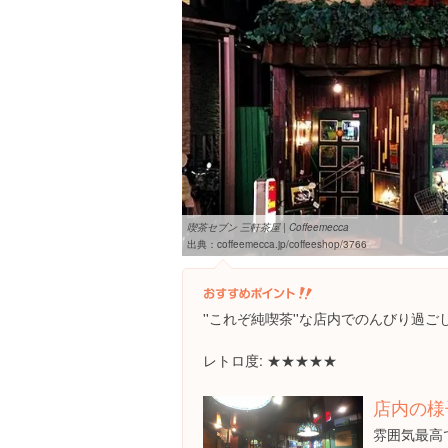
喫茶セブン 三軒茶屋 | Coffeemecca
出典：
coffeemecca.jp/coffeeshop/3766
''これぞ純喫茶''な店内でのんびり過
レトロ度: ★★★★★
店内の様
雰囲気最高