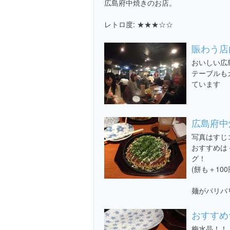
広島府中焼きのお店。
レトロ度: ★★★☆☆
賑わう店
おいしい広
テーブルも
ています
広島府中
写真はすじ
おすすめは
グ！
(餅も＋10
麺がパリパ
おすすめ
梅水晶！！