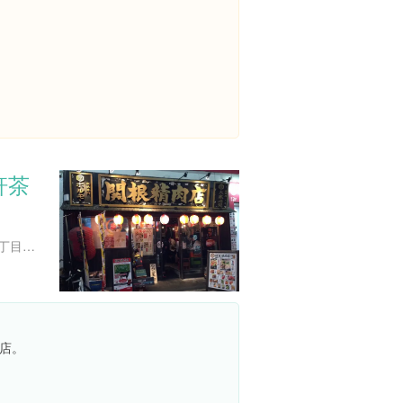
軒茶
東京都世田谷区三軒茶屋１丁目３３-２０ 今泉ビル 1Ｆ
店。