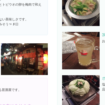
とトビウオの卵を梅肉で和え
ない美味しさです。
そう☜👴🏻
る居酒屋です。