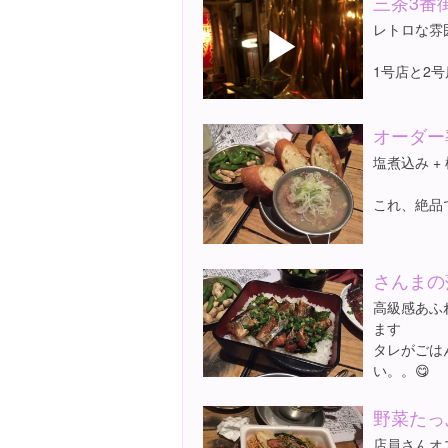
三茶3番
▶
レトロな雰
1号店と2
オーダー
塩煮込み +
これ、絶品
さんまの
高級感あふ
ます
タレがごは
い。。😋
野菜たっ
店員さんオ