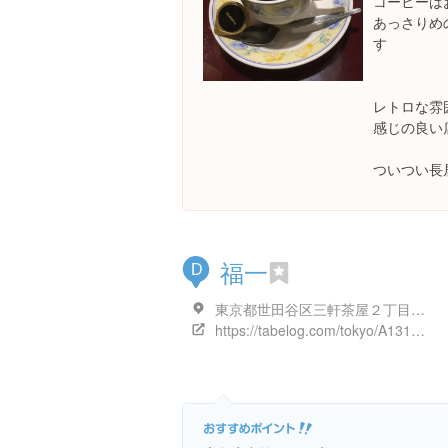
コーヒーはお
あっさりめ
す
レトロな雰
感じの良い
ついつい長
福一
D
東京都世田谷区三軒茶屋２丁目１１-１４ 土屋ビル
https://tabelog.com/tokyo/A1317/A131706/13148600/