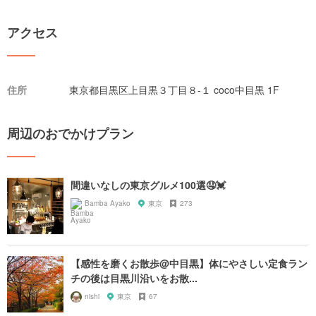
アクセス
住所
東京都目黒区上目黒３丁目８-１ coco中目黒 1F
周辺のおでかけプラン
間違いなしの東京グルメ100選🤤💓
Bamba Ayako
東京
273
【感性を磨くお散歩@中目黒】体にやさしい定食ラン
チの後は目黒川沿いをお散...
nishi
東京
67