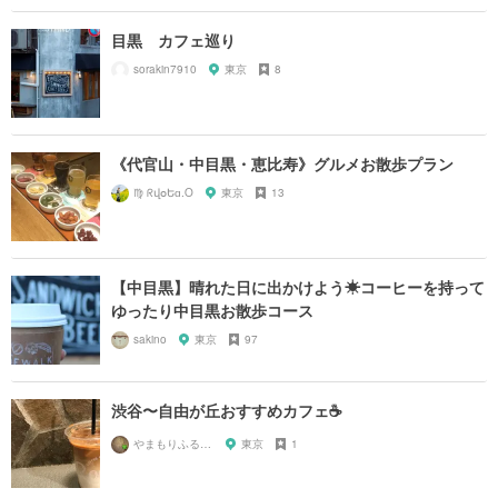
目黒 カフェ巡り
sorakin7910
東京
8
《代官山・中目黒・恵比寿》グルメお散歩プラン
♍︎ ᖇվօԵɑ.O
東京
13
【中目黒】晴れた日に出かけよう☀コーヒーを持って
ゆったり中目黒お散歩コース
sakino
東京
97
渋谷〜自由が丘おすすめカフェ☕️
やまもりふるーつ
東京
1