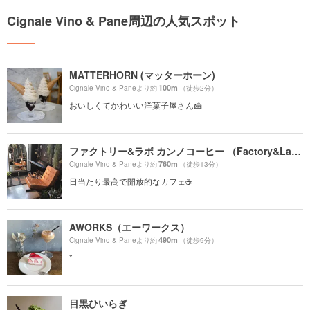
Cignale Vino & Pane周辺の人気スポット
MATTERHORN (マッターホーン)
100m
Cignale Vino & Paneより約
（徒歩2分）
おいしくてかわいい洋菓子屋さん🍰
ファクトリー&ラボ カンノコーヒー （Factory&Labo 神乃珈琲）
760m
Cignale Vino & Paneより約
（徒歩13分）
日当たり最高で開放的なカフェ☕️
AWORKS（エーワークス）
490m
Cignale Vino & Paneより約
（徒歩9分）
*
目黒ひいらぎ