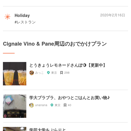
Holiday
2020年2月16日
#レストラン
Cignale Vino & Pane周辺のおでかけプラン
とうきょうレモネードさんぽ🍋【更新中】
みっこ
東京
298
学大ブラブラ、おやつとごはんとお買い物♪
unanana
東京
40
学芸大学をぶらりと