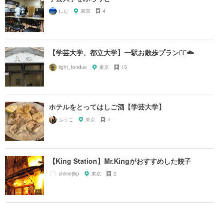
にむ
東京
4
【学芸大学、都立大学】一駅お散歩プラン🚶‍♂️☁️
light_fondue
東京
15
ホテルをとってはしご酒【学芸大学】
ふうこ
東京
5
【King Station】Mr.Kingがおすすめした餃子
shimejikp
東京
2