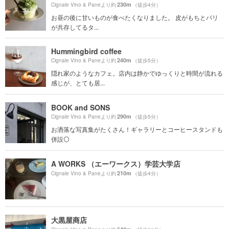
230m
Cignale Vino & Paneより約
（徒歩4分）
お昼の後に甘いものが食べたくなりました。 皮がもちとパリ
が共存してるタ...
Hummingbird coffee
240m
Cignale Vino & Paneより約
（徒歩5分）
隠れ家のようなカフェ。店内は静かでゆっくりと時間が流れる
感じが、とても居...
BOOK and SONS
290m
Cignale Vino & Paneより約
（徒歩5分）
お洒落な写真集がたくさん！ギャラリーとコーヒースタンドも
併設⚪️
A WORKS （エーワークス）学芸大学店
210m
Cignale Vino & Paneより約
（徒歩4分）
大黒屋商店