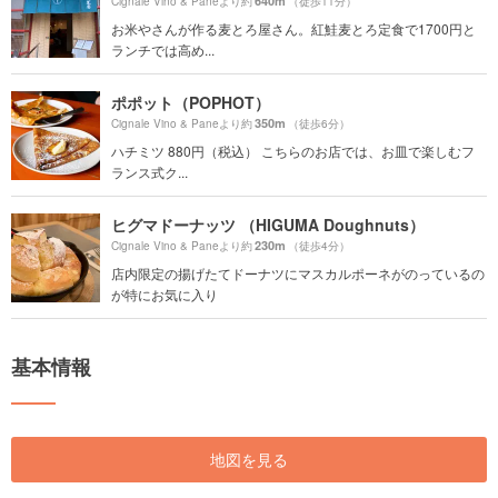
640m
Cignale Vino & Paneより約
（徒歩11分）
お米やさんが作る麦とろ屋さん。紅鮭麦とろ定食で1700円と
ランチでは高め...
ポポット（POPHOT）
350m
Cignale Vino & Paneより約
（徒歩6分）
ハチミツ 880円（税込） こちらのお店では、お皿で楽しむフ
ランス式ク...
ヒグマドーナッツ （HIGUMA Doughnuts）
230m
Cignale Vino & Paneより約
（徒歩4分）
店内限定の揚げたてドーナツにマスカルポーネがのっているの
が特にお気に入り
基本情報
地図を見る