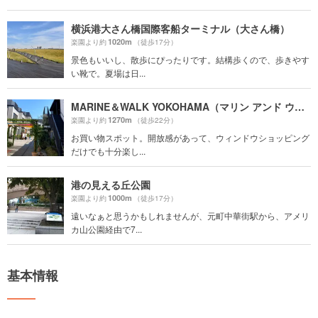
横浜港大さん橋国際客船ターミナル（大さん橋）
1020m
楽園より約
（徒歩17分）
景色もいいし、散歩にぴったりです。結構歩くので、歩きやす
い靴で。夏場は日...
MARINE＆WALK YOKOHAMA（マリン アンド ウォーク ヨコハマ）
1270m
楽園より約
（徒歩22分）
お買い物スポット。開放感があって、ウィンドウショッピング
だけでも十分楽し...
港の見える丘公園
1000m
楽園より約
（徒歩17分）
遠いなぁと思うかもしれませんが、元町中華街駅から、アメリ
カ山公園経由で7...
基本情報