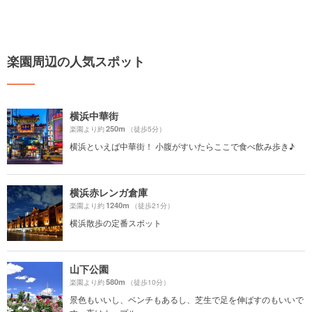
楽園周辺の人気スポット
横浜中華街
250m
楽園より約
（徒歩5分）
横浜といえば中華街！ 小腹がすいたらここで食べ飲み歩き♪
横浜赤レンガ倉庫
1240m
楽園より約
（徒歩21分）
横浜散歩の定番スポット
山下公園
580m
楽園より約
（徒歩10分）
景色もいいし、ベンチもあるし、芝生で足を伸ばすのもいいで