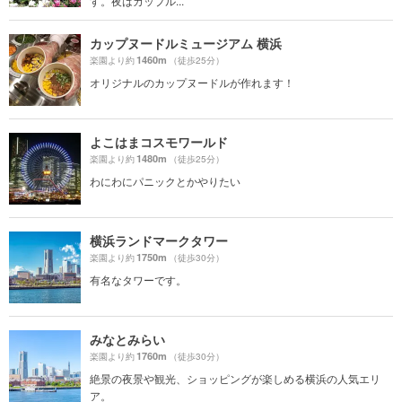
す。夜はカップル...
カップヌードルミュージアム 横浜
1460m
楽園より約
（徒歩25分）
オリジナルのカップヌードルが作れます！
よこはまコスモワールド
1480m
楽園より約
（徒歩25分）
わにわにパニックとかやりたい
横浜ランドマークタワー
1750m
楽園より約
（徒歩30分）
有名なタワーです。
みなとみらい
1760m
楽園より約
（徒歩30分）
絶景の夜景や観光、ショッピングが楽しめる横浜の人気エリ
ア。