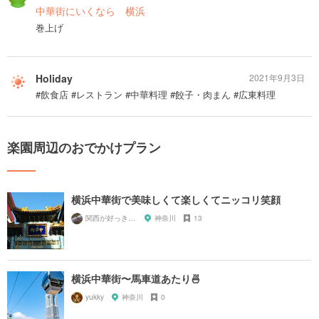
中華街にいくなら 横浜
巻上げ
Holiday
2021年9月3日
#飲食店 #レストラン #中華料理 #餃子・肉まん #広東料理
楽園周辺のおでかけプラン
横浜中華街で美味しくて楽しくてニッコリ笑顔
関西が好っきゃねん
神奈川
13
横浜中華街〜馬車道あたり🍜
yukky
神奈川
0