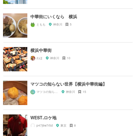
中華街にいくなら 横浜
ともも
神奈川
5
横浜中華街
わほ
神奈川
10
マツコの知らない世界【横浜中華街編】
マツコの知らない世界マニア
神奈川
15
WESTꓸロケ地
p47j9w7r5d
東京
8