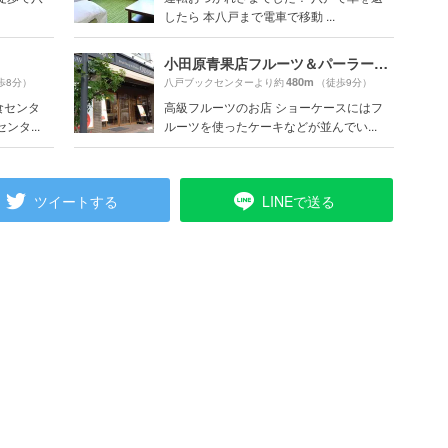
したら 本八戸まで電車で移動 ...
小田原青果店フルーツ＆パーラーおだわら
480m
歩8分）
八戸ブックセンターより約
（徒歩9分）
食センタ
高級フルーツのお店 ショーケースにはフ
タ...
ルーツを使ったケーキなどが並んでい...
ツイートする
LINEで送る