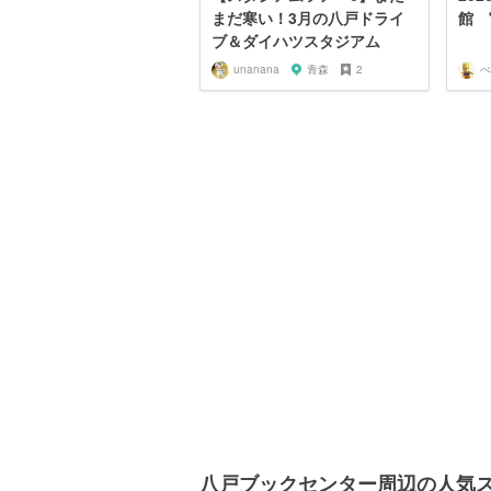
まだ寒い！3月の八戸ドライ
館 
ブ＆ダイハツスタジアム
unanana
青森
2
ぺ
八戸ブックセンター周辺の人気