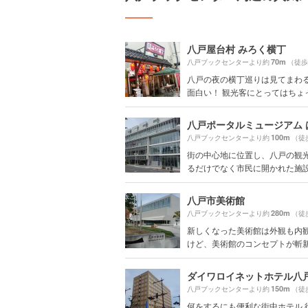
八戸屋台村 みろく横丁
70m
八戸ブックセンターより約
（徒歩
八戸の夜の横丁巡りは見てまわ
面白い！ 観光客にとってはちょっと
八戸ポータルミュージアム 
100m
八戸ブックセンターより約
（徒
街の中心地に位置し、八戸の観
るだけでなく市民に開かれた施設の
八戸市美術館
280m
八戸ブックセンターより約
（徒
新しくなった美術館は外観も内
けど、美術館のコンセプトが斬新 料
ダイワロイネットホテル八
150m
八戸ブックセンターより約
（徒
何をするにも便利な街中ホテル 