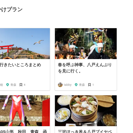
かけプラン
行きたいところまとめ
春を呼ぶ神事、八戸えんぶり
を見に行く。
穂
青森
4
tabby
青森
1
2605山形 秋田 青森 函
三沢ほっき丼＆八戸ブイヤベ