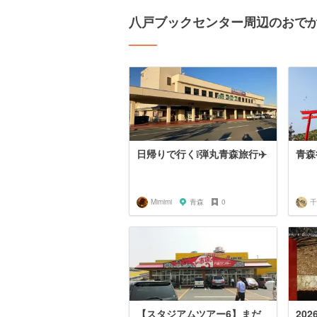
八戸ブックセンター周辺のおで
日帰りで行く❕弾丸青森旅行✈️
青森
Mimimi
青森
0
千
【スタジアムツアー6】まだ
20