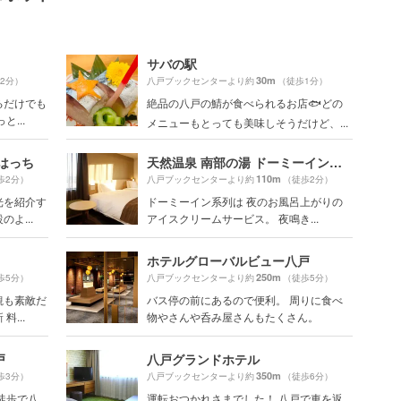
サバの駅
30m
2分）
八戸ブックセンターより約
（徒歩1分）
るだけでも
絶品の八戸の鯖が食べられるお店🐟どの
...
メニューもとっても美味しそうだけど、...
はっち
天然温泉 南部の湯 ドーミーイン本八戸
110m
歩2分）
八戸ブックセンターより約
（徒歩2分）
光を紹介す
ドーミーイン系列は 夜のお風呂上がりの
よ...
アイスクリームサービス。 夜鳴き...
ホテルグローバルビュー八戸
250m
歩5分）
八戸ブックセンターより約
（徒歩5分）
観も素敵だ
バス停の前にあるので便利。 周りに食べ
...
物やさんや呑み屋さんもたくさん。
戸
八戸グランドホテル
350m
歩3分）
八戸ブックセンターより約
（徒歩6分）
徒歩で八
運転おつかれさまでした！ 八戸で車を返