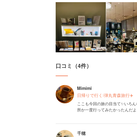
口コミ（4件）
Mimimi
日帰りで行く❕弾丸青森旅行✈️
ここも今回の旅の目当て✨いろん
所か一度行ってみたかったんだよ
千穂