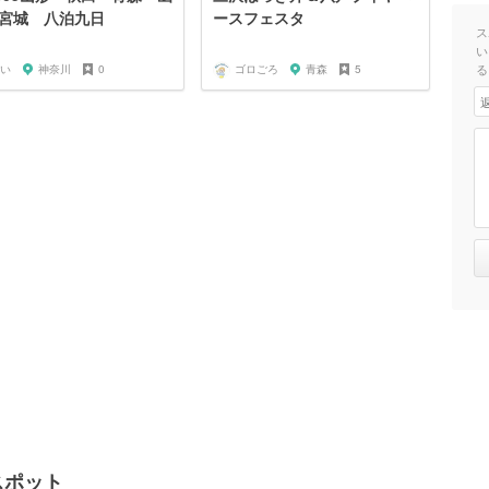
宮城 八泊九日
ースフェスタ
ス
い
る
い
神奈川
0
ゴロごろ
青森
5
スポット