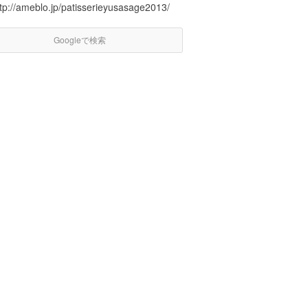
tp://ameblo.jp/patisserieyusasage2013/
Googleで検索