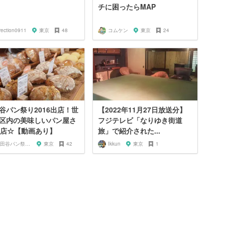
チに困ったらMAP
rection0911
東京
48
コムケン
東京
24
谷パン祭り2016出店！世
【2022年11月27日放送分】
区内の美味しいパン屋さ
フジテレビ「なりゆき街道
9店☆【動画あり】
旅」で紹介された...
世田谷パン祭り実行委員会
東京
42
Ikkun
東京
1