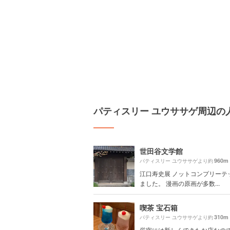
パティスリー ユウササゲ周辺の
世田谷文学館
960m
パティスリー ユウササゲより約
江口寿史展 ノットコンプリーテ
ました。 漫画の原画が多数...
喫茶 宝石箱
310m
パティスリー ユウササゲより約
厳密には新しくできたお店なの