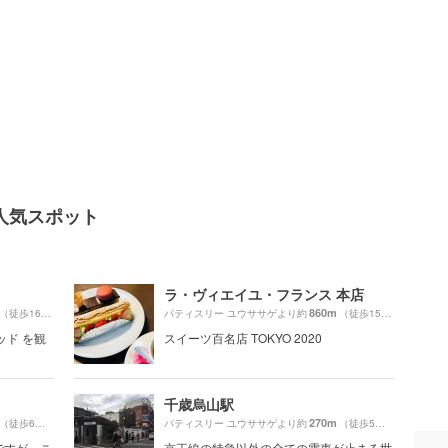
人気スポット
ラ・ヴィエイユ・フランス 本店
860m
（徒歩16分）
パティスリー ユウササゲより約
（徒歩15分）
ッド を観
スイーツ百名店 TOKYO 2020
千歳烏山駅
270m
（徒歩6分）
パティスリー ユウササゲより約
（徒歩5分）
ですが、こ
京王線の特急以外の全ての電車が止まる世