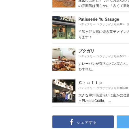
の雰囲気は明らかに「古くて素敵」
Patisserie Yu Sasage
0m
パティスリー ユウササゲより約
（
祖師ヶ谷大蔵に焼き菓子メイン
ります！
プクガリ
50m
パティスリー ユウササゲより約
カレーパンが有名なパン屋さん
わすれた。
Ｃｒａｆｔｏ
980m
パティスリー ユウササゲより約
大きな甲州街道沿いに密かに位
ェPizzeriaCrafte。 ...
シェアする