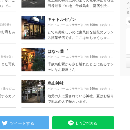
ス
で...
田谷最果ての地、千歳烏山。新宿や渋...
い
る
キャトルセゾン
徒歩0分）
600m
パティスリー ユウササゲより約
（徒歩11分）
のお店もあ
とても美味しいのに庶民的な値段のフラン
ス洋菓子店です。ここはめちゃくちゃ...
はなっ葉゜
640m
（徒歩1分）
パティスリー ユウササゲより約
（徒歩11分）
。また写真
千歳烏山駅から少し離れたとこにあるオシ
ャレなお花屋さん
烏山神社
650m
（徒歩17分）
パティスリー ユウササゲより約
（徒歩11分）
置するカフ
地元の人に愛されている神社。夏はお祭り
で地元の人で賑わいます。
ツイートする
LINEで送る