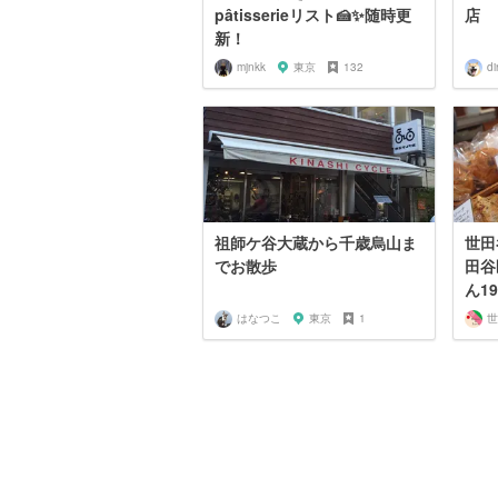
pâtisserieリスト🍰✨随時更
店
新！
mjnkk
東京
132
di
祖師ケ谷大蔵から千歳烏山ま
世田
でお散歩
田谷
ん1
はなつこ
東京
1