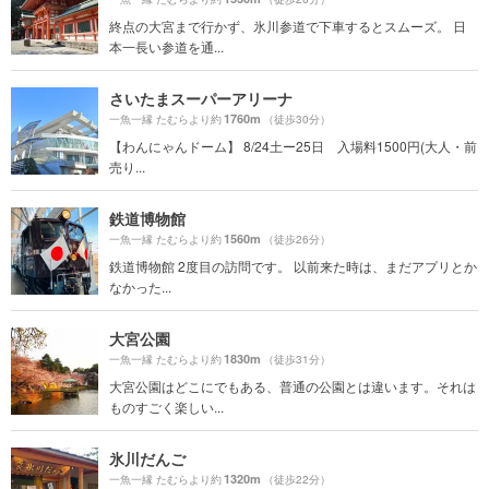
終点の大宮まで行かず、氷川参道で下車するとスムーズ。 日
本一長い参道を通...
さいたまスーパーアリーナ
1760m
一魚一縁 たむらより約
（徒歩30分）
【わんにゃんドーム】 8/24土ー25日 入場料1500円(大人・前
売り...
鉄道博物館
1560m
一魚一縁 たむらより約
（徒歩26分）
鉄道博物館 2度目の訪問です。 以前来た時は、まだアプリとか
なかった...
大宮公園
1830m
一魚一縁 たむらより約
（徒歩31分）
大宮公園はどこにでもある、普通の公園とは違います。それは
ものすごく楽しい...
氷川だんご
1320m
一魚一縁 たむらより約
（徒歩22分）