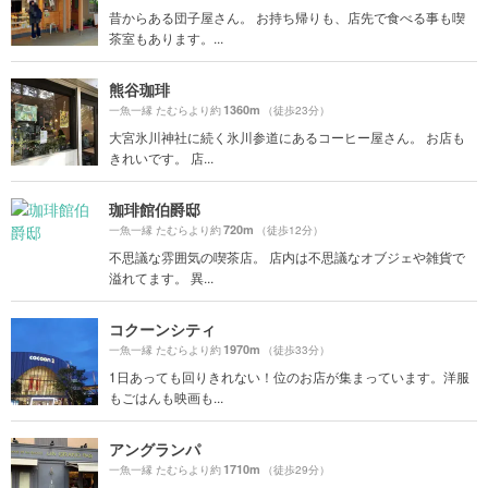
昔からある団子屋さん。 お持ち帰りも、店先で食べる事も喫
茶室もあります。...
熊谷珈琲
1360m
一魚一縁 たむらより約
（徒歩23分）
大宮氷川神社に続く氷川参道にあるコーヒー屋さん。 お店も
きれいです。 店...
珈琲館伯爵邸
720m
一魚一縁 たむらより約
（徒歩12分）
不思議な雰囲気の喫茶店。 店内は不思議なオブジェや雑貨で
溢れてます。 異...
コクーンシティ
1970m
一魚一縁 たむらより約
（徒歩33分）
1日あっても回りきれない！位のお店が集まっています。洋服
もごはんも映画も...
アングランパ
1710m
一魚一縁 たむらより約
（徒歩29分）