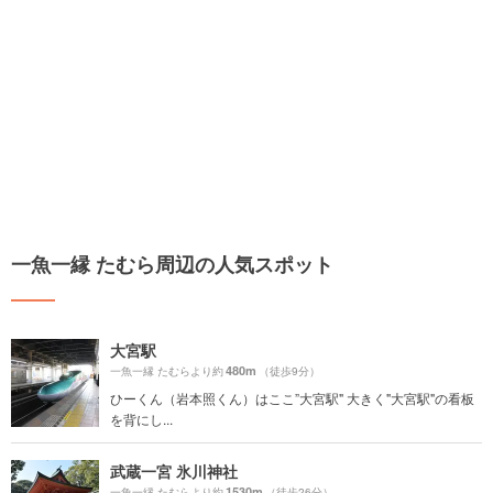
一魚一縁 たむら周辺の人気スポット
大宮駅
480m
一魚一縁 たむらより約
（徒歩9分）
ひーくん（岩本照くん）はここ”大宮駅" 大きく"大宮駅"の看板
を背にし...
武蔵一宮 氷川神社
1530m
一魚一縁 たむらより約
（徒歩26分）