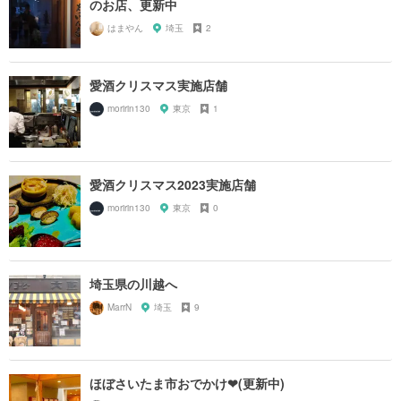
のお店、更新中
はまやん
埼玉
2
愛酒クリスマス実施店舗
moririn130
東京
1
愛酒クリスマス2023実施店舗
moririn130
東京
0
埼玉県の川越へ
MarrN
埼玉
9
ほぼさいたま市おでかけ❤︎(更新中)