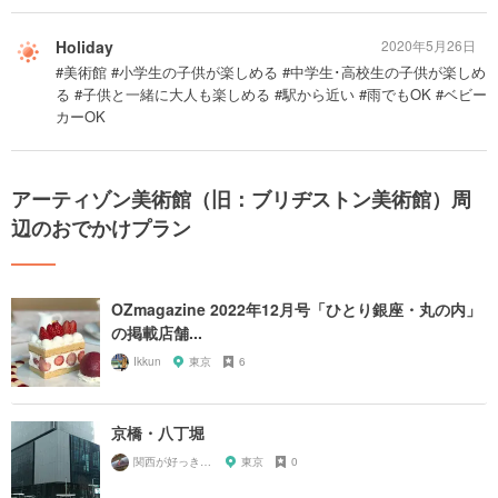
Holiday
2020年5月26日
#美術館 #小学生の子供が楽しめる #中学生･高校生の子供が楽しめ
る #子供と一緒に大人も楽しめる #駅から近い #雨でもOK #ベビー
カーOK
アーティゾン美術館（旧：ブリヂストン美術館）周
辺のおでかけプラン
OZmagazine 2022年12月号「ひとり銀座・丸の内」
の掲載店舗...
Ikkun
東京
6
京橋・八丁堀
関西が好っきゃねん
東京
0