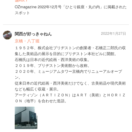
OZmagazine 2022年12月号「ひとり銀座・丸の内」に掲載された
スポット
関西が好っきゃねん
2022年1月27日
京橋・八丁堀
１９５２年、株式会社ブリヂストンの創業者・石橋正二郎氏の収
集した美術品の展示を目的にブリヂストン本社ビルに開館。
石橋氏は日本の近代絵画・西洋美術の収集。
２０１９年、ブリヂストン美術館から改称。
２０２０年、ミュージアムタワー京橋内でリニューアルオープ
ン。
従来日本の近代絵画・西洋美術だけでなく、古美術品や現代美術
なども幅広く収蔵・展示。
アーティゾン（ＡＲＴＩＺＯＮ）はＡＲＴ（美術）とＨＯＲＩＺ
ＯＮ（地平）を合わせた造語。