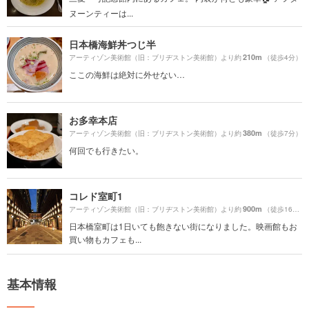
ヌーンティーは...
日本橋海鮮丼つじ半
210m
アーティゾン美術館（旧：ブリヂストン美術館）より約
（徒歩4分）
ここの海鮮は絶対に外せない…
お多幸本店
380m
アーティゾン美術館（旧：ブリヂストン美術館）より約
（徒歩7分）
何回でも行きたい。
コレド室町1
900m
アーティゾン美術館（旧：ブリヂストン美術館）より約
（徒歩16分）
日本橋室町は1日いても飽きない街になりました。映画館もお
買い物もカフェも...
基本情報