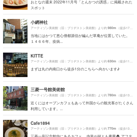
おとなの週末 2022年11月号「とんかつの誘惑」に掲載された
スポット
小網神社
980m
アーティゾン美術館（旧：ブリヂストン美術館）より約
（徒歩17分）
当地にはかつて恵心僧都源信が編んだ草庵が位置していた。
１４６６年、疫病...
KITTE
630m
アーティゾン美術館（旧：ブリヂストン美術館）より約
（徒歩11分）
まずは丸の内南口から徒歩1分のこちらへ向かいます♪
三菱一号館美術館
780m
アーティゾン美術館（旧：ブリヂストン美術館）より約
（徒歩13分）
近くにはオープンカフェもあって外国からの観光客がたくさん
利用しています。...
Cafe1894
770m
アーティゾン美術館（旧：ブリヂストン美術館）より約
（徒歩13分）
三菱一号記念館内にあるカフェ。 内装が何とも豪華🏠 アフタ