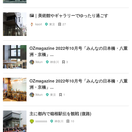
🖼｜美術館やギャラリーでゆったり過ごす
kaori
東京
27
OZmagazine 2022年10月号「みんなの日本橋・八重
洲・京橋」...
Ikkun
神奈川
3
OZmagazine 2022年10月号「みんなの日本橋・八重
洲・京橋」...
Ikkun
東京
1
主に都内で箱根駅伝を観戦 (復路)
ssssssss
神奈川
10