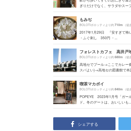
ぎりだけでなく、サラダやスープを
もみぢ
710m
BOLOTIボロッティより約
（徒
2017年1月29日 『安すぎて
・ふぐ刺し 350円 ・...
680m
BOLOTIボロッティより約
（徒
高地セでプール→ここでカレー食
スパよい)→高地セの図書館で本読む
喫茶マカボイ
840m
BOLOTIボロッティより約
（徒
POPEYE 2023年1月号「ガ
ド。冬のデートは、おいしいも..
シェアする