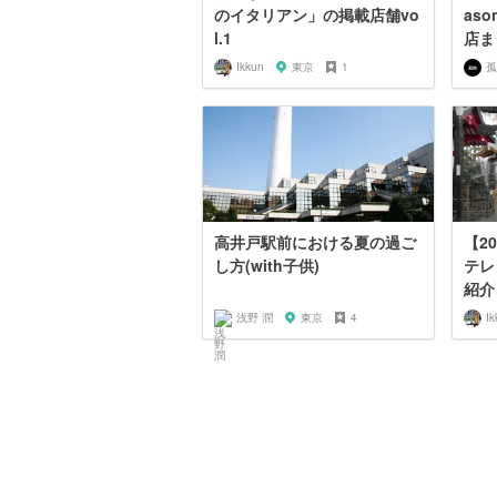
のイタリアン」の掲載店舗vo
as
l.1
店ま
Ikkun
東京
1
高井戸駅前における夏の過ご
【2
し方(with子供)
テレ
紹介
浅野 潤
東京
4
Ik