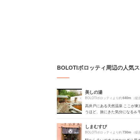
BOLOTIボロッティ周辺の人気
美しの湯
640m
BOLOTIボロッティより約
（徒
高井戸にある天然温泉 ここが東
うほど、旅にきた気分になる♨️ 平.
しまむすび
730m
BOLOTIボロッティより約
（徒
駅から歩いてすぐのおにぎり屋