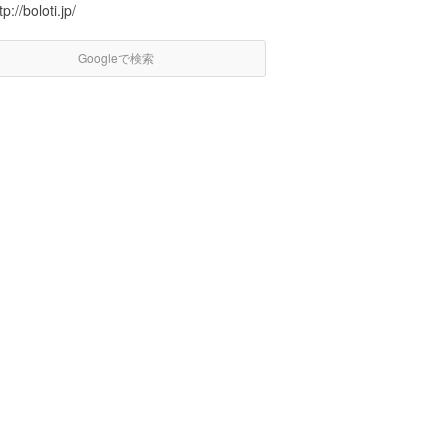
tp://boloti.jp/
Googleで検索