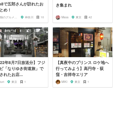
on8で五郎さんが訪れたお
き集まれ
とめ！
孤独のグルメ大好き芸人
神奈川
10
Masa
東京
42
022年8月7日放送分】フジ
【真夜中のプリンス ロケ地へ
ビ「なりゆき街道旅」で
行ってみよう】高円寺・荻
されたお店...
窪・吉祥寺エリア
kun
東京
1
MIKI
東京
1