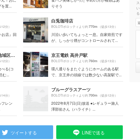
ス
置...
りそう
い
る
白兎珈琲店
770m
歩12分）
BOLOTIボロッティより約
（徒歩13分）
怖いお店』回
川沿い歩いてちょっと一息。自家焙煎です
が、しっかり煙がコントロールされて...
フォレストカフェ 高井戸地域区民センター
京王電鉄 高井戸駅
760m
歩12分）
BOLOTIボロッティより約
（徒歩13分）
べる(コ
環八通りをまたぐようにホームのある駅
...
で、京王井の頭線では数少ない高架駅で...
ブルーグラスアーツ
700m
歩14分）
BOLOTIボロッティより約
（徒歩12分）
ールフレン
2022年8月7日(日)放送 ●レギュラー旅人
.
澤部佑さん（ハライチ）...
ツイートする
LINEで送る