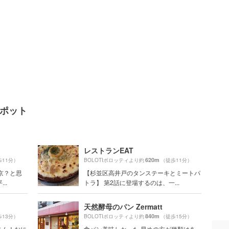
スポット
レストランEAT
620m
歩11分）
BOLOTIボロッティより約
（徒歩11分）
京？と思
【杉並区高井戸のタンステーキとミートパ
..
トラ】 第2話に登場するのは、一...
天然酵母のパン Zermatt
840m
歩13分）
BOLOTIボロッティより約
（徒歩15分）
さん！おに
食パン美味しかった 早めの方が種類はあ