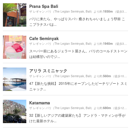
Prana Spa Bali
1930m
ザ レギャン バリ（The Legian Seminyak, Bali）より約
（徒歩33分）
バリに来たら、やっぱりスパ✨ 癒されちゃいましょう💆🏼 こ
こプラナスパは...
Cafe Seminyak
1940m
ザ レギャン バリ（The Legian Seminyak, Bali）より約
（徒歩33分）
スーパー前にあるジェラート屋さん。バリのコールドストーン
は結構甘いのでジ...
アリラ スミニャック
560m
ザ レギャン バリ（The Legian Seminyak, Bali）より約
（徒歩10分）
47【新たな挑戦】 2015年にオープンしたビーチリゾート スミ
ニャック...
Katamama
680m
ザ レギャン バリ（The Legian Seminyak, Bali）より約
（徒歩12分）
32【新しいアジアの建築家たち】 アンドラ・マティンが手が
けた最新ホテル...