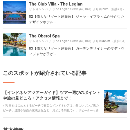
The Club Villa - The Legian
70m
ザ レギャン バリ（The Legian Seminyak, Bali）より約
（徒歩2分）
82【偉大なリゾート建築家】 ジャヤ・イブラヒムが手がけた
デザインホテル...
The Oberoi Spa
320m
ザ レギャン バリ（The Legian Seminyak, Bali）より約
（徒歩6分）
83【偉大なリゾート建築家】 ガーデンデザイナーのマデ・ウ
ィジャヤが手が...
このスポットが紹介されている記事
【インドネシアツアーガイド】ツアー選びのポイント
や旅の見どころ・アクセス情報まで！
バリ島をはじめとするビーチで有名なインドネシアは、美しいサンゴ礁の
ビーチ、遺跡や独自の伝統文化など、見どころ満載です。リピーターも多
く、東南アジアでもトップクラスの人気の観光地です。 インドネシアを旅
行するならぜひ知っておきたい人気観光スポット、おすすめホテル、国内
の移動手段など、旅行に役立つ情報を紹介していきます。
基本情報