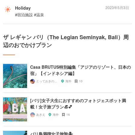
Holiday
2023年5月3日
#宿泊施設 #温泉
ザ レギャン バリ（The Legian Seminyak, Bali）周
辺のおでかけプラン
Casa BRUTUS特別編集「アジアのリゾート、日本の
宿」【インドネシア編】
とっておきの宿探し
海外
10
[バリ]女子大生におすすめのフォトジェスポット満
載！女子旅プラン👒💕
あきえ
海外
16
バリ島満喫女子旅🌺🏝