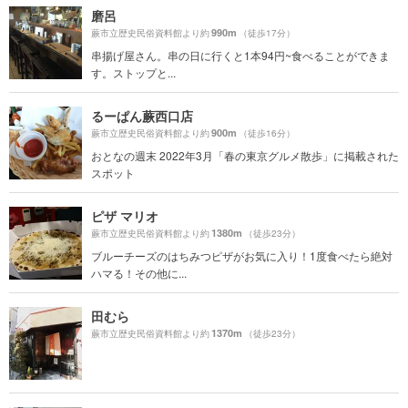
磨呂
990m
蕨市立歴史民俗資料館より約
（徒歩17分）
串揚げ屋さん。串の日に行くと1本94円~食べることができま
す。ストップと...
るーぱん蕨西口店
900m
蕨市立歴史民俗資料館より約
（徒歩16分）
おとなの週末 2022年3月「春の東京グルメ散歩」に掲載された
スポット
ピザ マリオ
1380m
蕨市立歴史民俗資料館より約
（徒歩23分）
ブルーチーズのはちみつピザがお気に入り！1度食べたら絶対
ハマる！その他に...
田むら
1370m
蕨市立歴史民俗資料館より約
（徒歩23分）