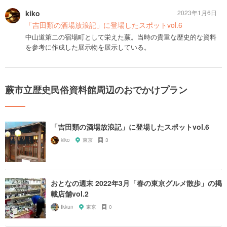
kiko
2023年1月6日
「吉田類の酒場放浪記」に登場したスポットvol.6
中山道第二の宿場町として栄えた蕨。当時の貴重な歴史的な資料
を参考に作成した展示物を展示している。
蕨市立歴史民俗資料館周辺のおでかけプラン
「吉田類の酒場放浪記」に登場したスポットvol.6
kiko
東京
3
おとなの週末 2022年3月「春の東京グルメ散歩」の掲
載店舗vol.2
Ikkun
東京
0