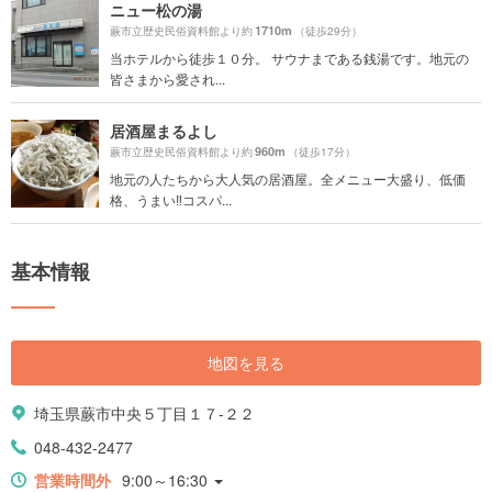
ニュー松の湯
1710m
蕨市立歴史民俗資料館より約
（徒歩29分）
当ホテルから徒歩１０分。 サウナまである銭湯です。地元の
皆さまから愛され...
居酒屋まるよし
960m
蕨市立歴史民俗資料館より約
（徒歩17分）
地元の人たちから大人気の居酒屋。全メニュー大盛り、低価
格、うまい‼コスパ...
基本情報
地図を見る
埼玉県蕨市中央５丁目１７-２２
048-432-2477
営業時間外
9:00～16:30