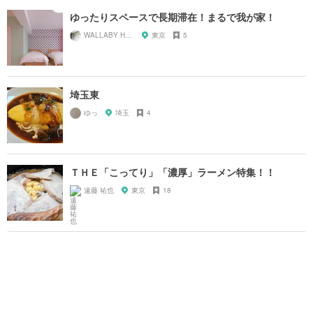
ゆったりスペースで長期滞在！まるで我が家！
WALLABY HOUSE
東京
5
埼玉東
ゆっ
埼玉
4
ＴＨＥ「こってり」「濃厚」ラーメン特集！！
遠藤 祐也
東京
18