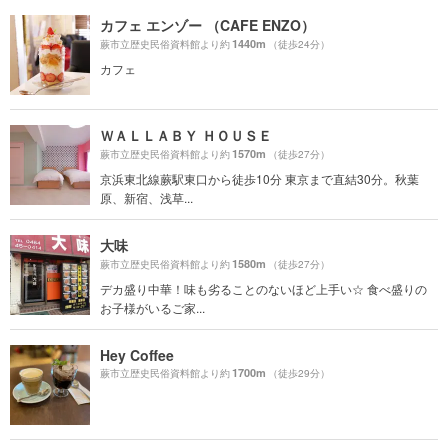
カフェ エンゾー （CAFE ENZO）
1440m
蕨市立歴史民俗資料館より約
（徒歩24分）
カフェ
ＷＡＬＬＡＢＹ ＨＯＵＳＥ
1570m
蕨市立歴史民俗資料館より約
（徒歩27分）
京浜東北線蕨駅東口から徒歩10分 東京まで直結30分。秋葉
原、新宿、浅草...
大味
1580m
蕨市立歴史民俗資料館より約
（徒歩27分）
デカ盛り中華！味も劣ることのないほど上手い☆ 食べ盛りの
お子様がいるご家...
Hey Coffee
1700m
蕨市立歴史民俗資料館より約
（徒歩29分）