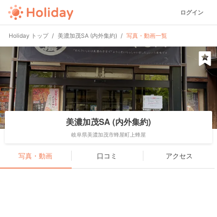
ログイン
Holiday トップ
美濃加茂SA (内外集約)
写真・動画一覧
美濃加茂SA (内外集約)
岐阜県美濃加茂市蜂屋町上蜂屋
写真・動画
口コミ
アクセス