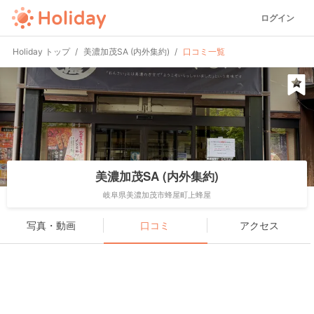
ログイン
Holiday トップ
美濃加茂SA (内外集約)
口コミ一覧
美濃加茂SA (内外集約)
岐阜県美濃加茂市蜂屋町上蜂屋
写真・動画
口コミ
アクセス