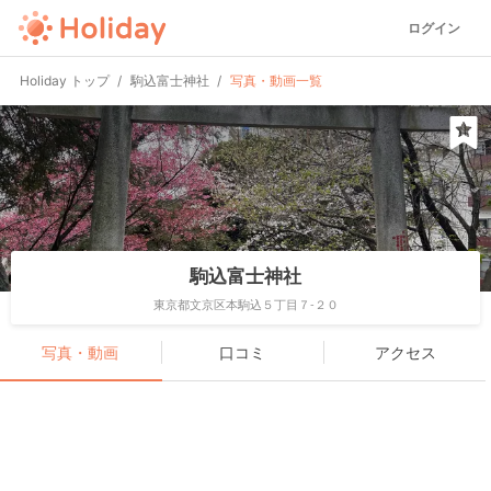
ログイン
Holiday トップ
駒込富士神社
写真・動画一覧
駒込富士神社
東京都文京区本駒込５丁目７-２０
写真・動画
口コミ
アクセス