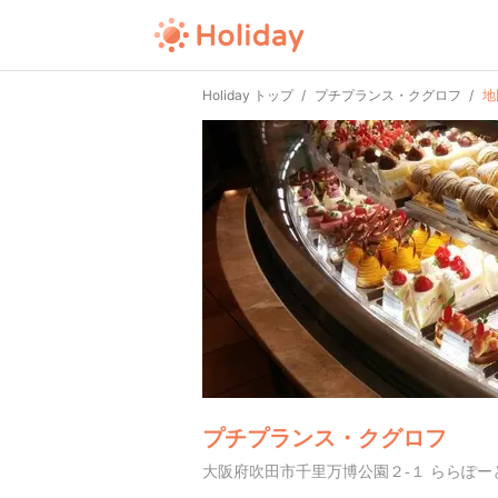
Holiday トップ
プチプランス・クグロフ
地
プチプランス・クグロフ
大阪府吹田市千里万博公園２-１ ららぽーとE