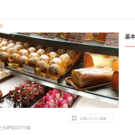
図
基
お気に入りに追加
XPOCITY1階