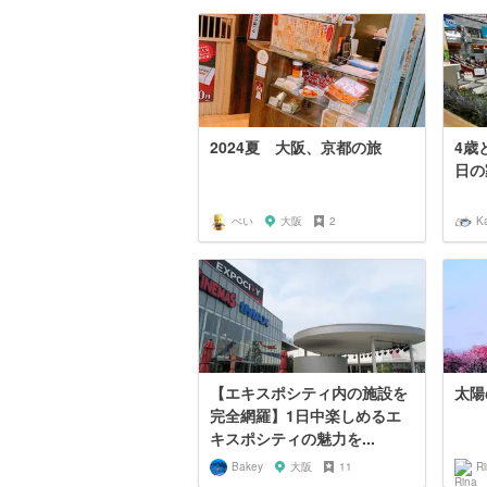
2024夏 大阪、京都の旅
4歳
日の
ぺい
大阪
2
K
【エキスポシティ内の施設を
太陽
完全網羅】1日中楽しめるエ
キスポシティの魅力を...
Bakey
大阪
11
Ri