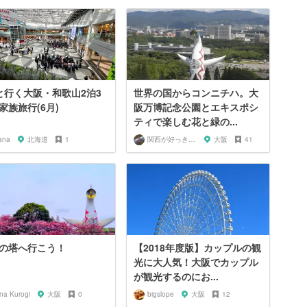
と行く大阪・和歌山2泊3
世界の国からコンニチハ。大
家族旅行(6月)
阪万博記念公園とエキスポシ
ティで楽しむ花と緑の...
ana
北海道
1
関西が好っきゃねん
大阪
41
の塔へ行こう！
【2018年度版】カップルの観
光に大人気！大阪でカップル
が観光するのにお...
na Kurogi
大阪
0
bigslope
大阪
12