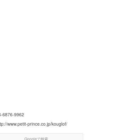
6-6876-9962
tp://www.petit-prince.co.jp/kouglof/
Googleで検索