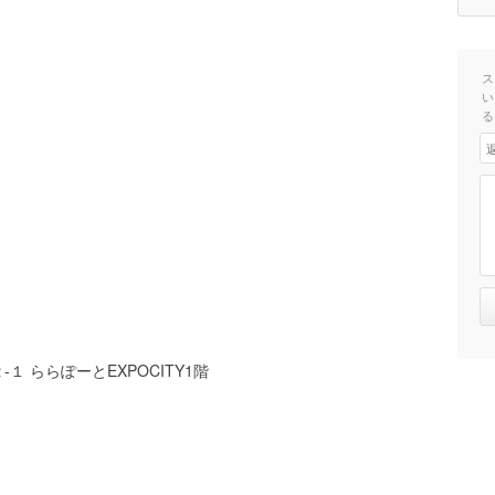
ス
い
る
 ららぽーとEXPOCITY1階