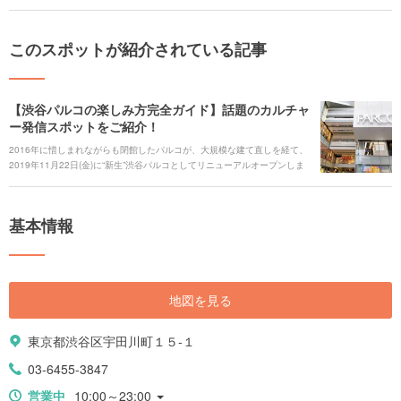
このスポットが紹介されている記事
【渋谷パルコの楽しみ方完全ガイド】話題のカルチャ
ー発信スポットをご紹介！
2016年に惜しまれながらも閉館したパルコが、大規模な建て直しを経て、
2019年11月22日(金)に“新生”渋谷パルコとしてリニューアルオープンしま
した。ハイブランドや次世代ブランドを多く取り扱い、今まで以上にファ
ッションに力を入れたショッピングスポットとなっています。また、アー
トギャラリーやカルチャーショップも揃っているので、訪れるだけで新た
基本情報
な感性に触れることができます。 トレンドファッションに、ニッポンのカ
ルチャー、最新のテクノロジーまで盛り込まれた、国内外問わず注目を集
める「渋谷パルコ」の楽しみ方を徹底紹介します。 # 渋谷パルコにも行っ
ている！渋谷の話題の施設を巡る動画 [youtube:id:r25xuPuN1GU]
地図を見る
東京都渋谷区宇田川町１５-１
03-6455-3847
営業中
10:00～23:00