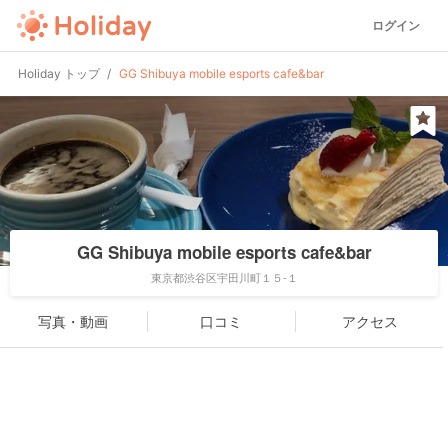
ログイン
Holiday トップ
GG Shibuya mobile esports cafe&bar
GG Shibuya mobile esports cafe&bar
東京都渋谷区宇田川町１５-１
写真・動画
口コミ
アクセス