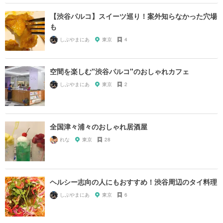
【渋谷パルコ】スイーツ巡り！案外知らなかった穴場
も
しぶやまにあ
東京
4
空間を楽しむ"渋谷パルコ"のおしゃれカフェ
しぶやまにあ
東京
2
全国津々浦々のおしゃれ居酒屋
れな
東京
28
ヘルシー志向の人にもおすすめ！渋谷周辺のタイ料理
しぶやまにあ
東京
6