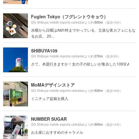
Fuglen Tokyo（フグレントウキョウ）
800m
GG Shibuya mobile esports cafe&barより約
（徒歩14分）
水曜から日曜はAM1時までやっている、立派な夜カフェにもな
るお店。 20...
SHIBUYA109
270m
GG Shibuya mobile esports cafe&barより約
（徒歩5分）
さて、本題行きますか！女の子の欲しいが集合した109👗♪
MoMAデザインストア
920m
GG Shibuya mobile esports cafe&barより約
（徒歩16分）
ミニチュア盆栽を購入
NUMBER SUGAR
800m
GG Shibuya mobile esports cafe&barより約
（徒歩14分）
お土産におすすめのキャラメル