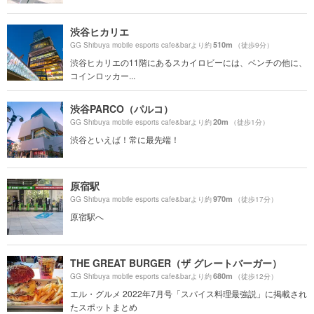
渋谷ヒカリエ
510m
GG Shibuya mobile esports cafe&barより約
（徒歩9分）
渋谷ヒカリエの11階にあるスカイロビーには、ベンチの他に、
コインロッカー...
渋谷PARCO（パルコ）
20m
GG Shibuya mobile esports cafe&barより約
（徒歩1分）
渋谷といえば！常に最先端！
原宿駅
970m
GG Shibuya mobile esports cafe&barより約
（徒歩17分）
原宿駅へ
THE GREAT BURGER（ザ グレートバーガー）
680m
GG Shibuya mobile esports cafe&barより約
（徒歩12分）
エル・グルメ 2022年7月号「スパイス料理最強説」に掲載され
たスポットまとめ