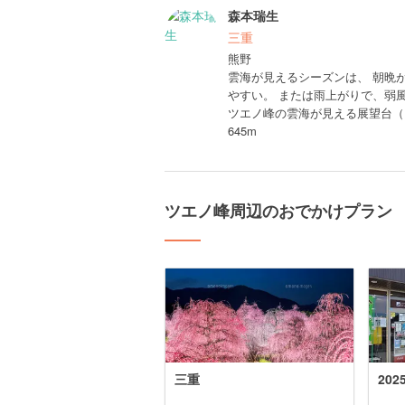
森本瑞生
三重
熊野
雲海が見えるシーズンは、 朝晩が
やすい。 または雨上がりで、弱
ツエノ峰の雲海が見える展望台（
645m
ツエノ峰周辺のおでかけプラン
三重
20