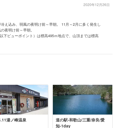
2020年12月26日
冷え込み、弱風の夜明け前～早朝。 11月～2月に多く発生し
風の夜明け前～早朝。
以下ビューポイント）は標高495ｍ地点で、山頂までは標高
25.11湯ノ峰温泉
道の駅-和歌山/三重/奈良/愛
知-1day