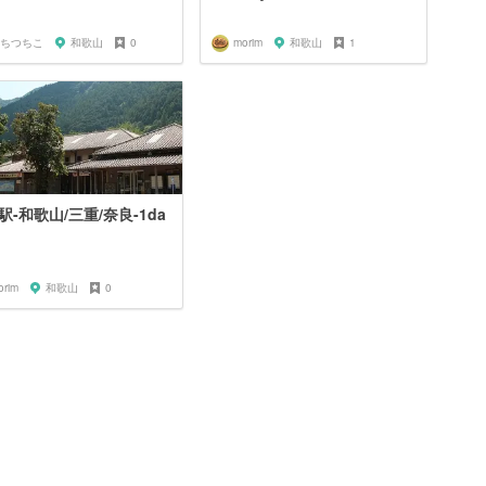
ちつちこ
和歌山
0
morim
和歌山
1
駅-和歌山/三重/奈良-1da
orim
和歌山
0