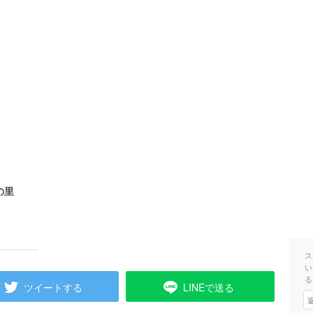
の里
ス
い
る
ツイートする
LINEで送る