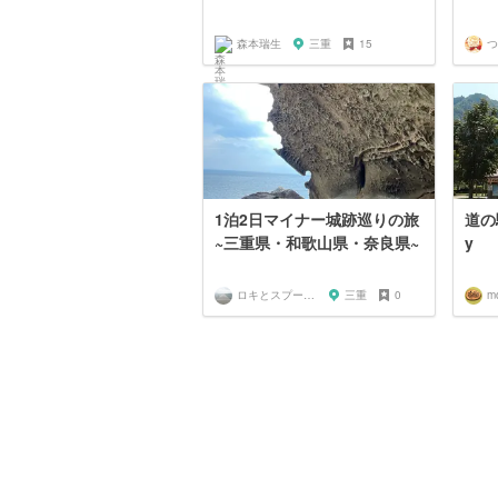
森本瑞生
三重
15
つ
1泊2日マイナー城跡巡りの旅
道の
~三重県・和歌山県・奈良県~
y
ロキとスプーン🥄
三重
0
m