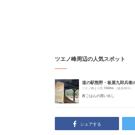
ツエノ峰周辺の人気スポット
道の駅熊野・板屋九郎兵衛
1500m
ツエノ峰より約
（徒歩26分）
夜ごはんの買い出し
シェアする