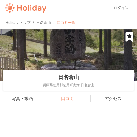
ログイン
Holiday トップ
日名倉山
口コミ一覧
日名倉山
兵庫県佐用郡佐用町奥海 日名倉山
写真・動画
口コミ
アクセス